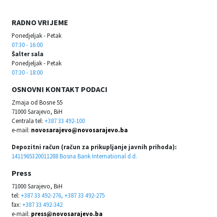
RADNO VRIJEME
Ponedjeljak - Petak
07:30 - 16:00
Šalter sala
Ponedjeljak - Petak
07:30 - 18:00
OSNOVNI KONTAKT PODACI
Zmaja od Bosne 55
71000 Sarajevo, BiH
Centrala tel:
+387 33 492-100
e-mail:
novosarajevo@novosarajevo.ba
Depozitni račun (račun za prikupljanje javnih prihoda):
1411965320011288 Bosna Bank International d.d.
Press
71000 Sarajevo, BiH
tel:
+387 33 492-276, +387 33 492-275
fax:
+387 33 492-342
e-mail:
press@novosarajevo.ba