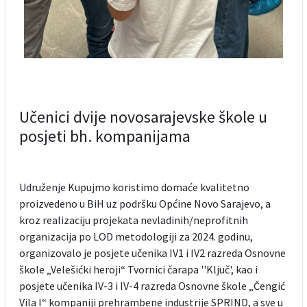
Učenici dvije novosarajevske škole u
posjeti bh. kompanijama
Udruženje Kupujmo koristimo domaće kvalitetno
proizvedeno u BiH uz podršku Općine Novo Sarajevo, a
kroz realizaciju projekata nevladinih/neprofitnih
organizacija po LOD metodologiji za 2024. godinu,
organizovalo je posjete učenika IV1 i IV2 razreda Osnovne
škole „Velešićki heroji“ Tvornici čarapa ''Ključ', kao i
posjete učenika IV-3 i IV-4 razreda Osnovne škole „Čengić
Vila I“ kompaniji prehrambene industrije SPRIND, a sve u