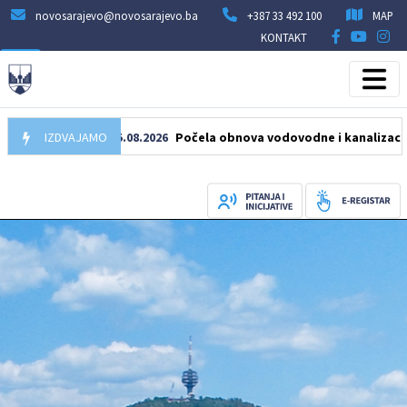
novosarajevo@novosarajevo.ba
+387 33 492 100
MAP
KONTAKT
IZDVAJAMO
05.08.2026
Počela obnova vodovodne i kanalizacione mrež