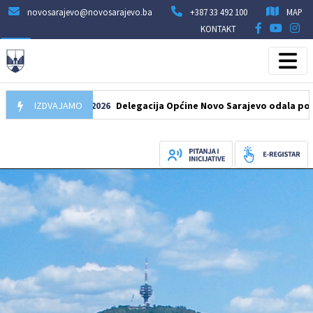
novosarajevo@novosarajevo.ba
+387 33 492 100
MAP
KONTAKT
IZDVAJAMO
07.08.2026
Delegacija Općine Novo Sarajevo odala počast šeh