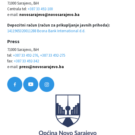
71000 Sarajevo, BiH
Centrala tel:
+387 33 492-100
e-mail:
novosarajevo@novosarajevo.ba
Depozitni račun (račun za prikupljanje javnih prihoda):
1411965320011288 Bosna Bank International d.d.
Press
71000 Sarajevo, BiH
tel:
+387 33 492-276, +387 33 492-275
fax:
+387 33 492-342
e-mail:
press@novosarajevo.ba