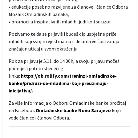
• edukacije posebno razvijene za članove i članice Odbora
Mozaik Omladinskih banaka,
• promocija inspirativnih mladih ljudi koji su uzor.
Pozivamo te da se prijaviš i budeš dio uspješne priče
mladih koji svojim vještinama i idejama već ostvaruju
značajan uticaj u svom okruženju!
Rok za prijavu je 5.11. do 14:00h, a svoju prijavu možeš
podnijeti putem sljedećeg
linka:
https://ob.rolify.com/treninzi-omladinske-
banke/pridruzi-se-mladima-koji-preuzimaju-
inicijativu/
.
Za više informacija o Odboru Omladinske banke pročitaj
na Facebook
Omladinske banke Novo Sarajevo
koju
vode članice i članovi Odbora.