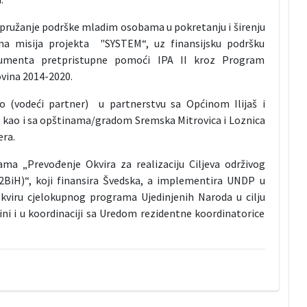
 pružanje podrške mladim osobama u pokretanju i širenju
na misija projekta "SYSTEM“, uz finansijsku podršku
trumenta pretpristupne pomoći IPA II kroz Program
vina 2014-2020.
vo (vodeći partner) u partnerstvu sa Općinom Ilijaš i
 kao i sa opštinama/gradom Sremska Mitrovica i Loznica
era.
ma „Prevođenje Okvira za realizaciju Ciljeva održivog
DG2BiH)“, koji finansira Švedska, a implementira UNDP u
iru cjelokupnog programa Ujedinjenih Naroda u cilju
ni i u koordinaciji sa Uredom rezidentne koordinatorice