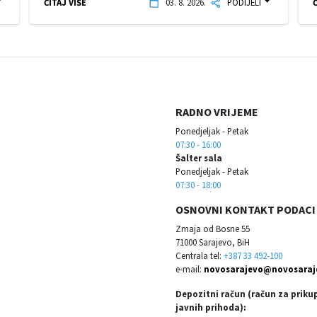
ČITAJ VIŠE
03. 8. 2026.
PODIJELI
Č
RADNO VRIJEME
Ponedjeljak - Petak
07:30 - 16:00
Šalter sala
Ponedjeljak - Petak
07:30 - 18:00
OSNOVNI KONTAKT PODACI
Zmaja od Bosne 55
71000 Sarajevo, BiH
Centrala tel:
+387 33 492-100
e-mail:
novosarajevo@novosaraj
Depozitni račun (račun za priku
javnih prihoda):