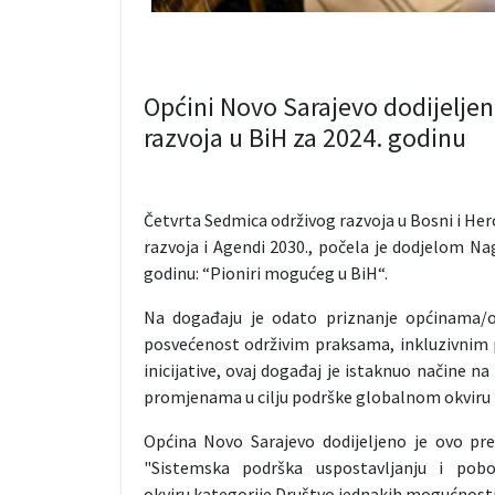
Općini Novo Sarajevo dodijeljen
razvoja u BiH za 2024. godinu
Četvrta Sedmica održivog razvoja u Bosni i Her
razvoja i Agendi 2030., počela je dodjelom Na
godinu: “Pioniri mogućeg u BiH“.
Na događaju je odato priznanje općinama/o
posvećenost održivim praksama, inkluzivnim p
inicijative, ovaj događaj je istaknuo načine n
promjenama u cilju podrške globalnom okviru za
Općina Novo Sarajevo dodijeljeno je ovo pr
"Sistemska podrška uspostavljanju i pob
okviru kategorije Društvo jednakih mogućnosti