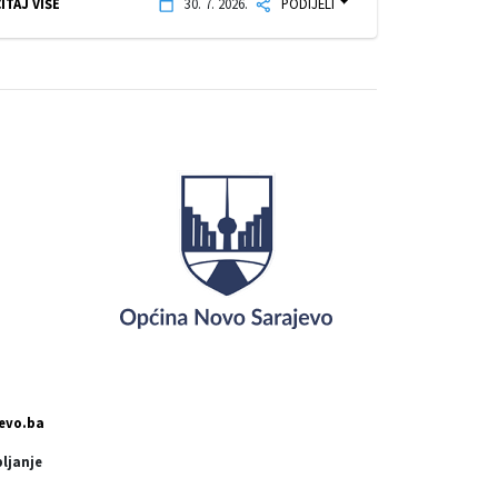
ITAJ VIŠE
30. 7. 2026.
PODIJELI
evo.ba
pljanje