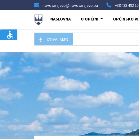
novosarajevo@novosarajevo.ba
+387 33 492 10
NASLOVNA
O OPĆINI
OPĆINSKO VI
IZDVAJAMO