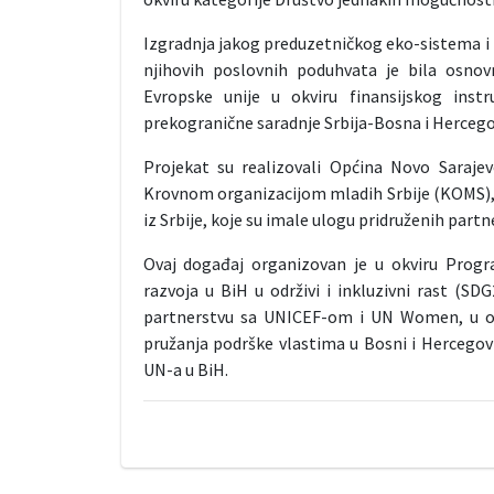
Izgradnja jakog preduzetničkog eko-sistema i
njihovih poslovnih poduhvata je bila osnov
Evropske unije u okviru finansijskog ins
prekogranične saradnje Srbija-Bosna i Hercego
Projekat su realizovali Općina Novo Saraje
Krovnom organizacijom mladih Srbije (KOMS),
iz Srbije, koje su imale ulogu pridruženih partn
Ovaj događaj organizovan je u okviru Progra
razvoja u BiH u održivi i inkluzivni rast (S
partnerstvu sa UNICEF-om i UN Women, u okv
pružanja podrške vlastima u Bosni i Hercegovi
UN-a u BiH.