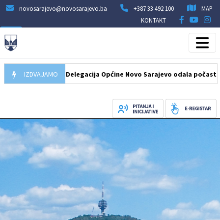
novosarajevo@novosarajevo.ba
+387 33 492 100
MAP
KONTAKT
07.08.2026
IZDVAJAMO
Delegacija Općine Novo Sarajevo odala počast šehidim