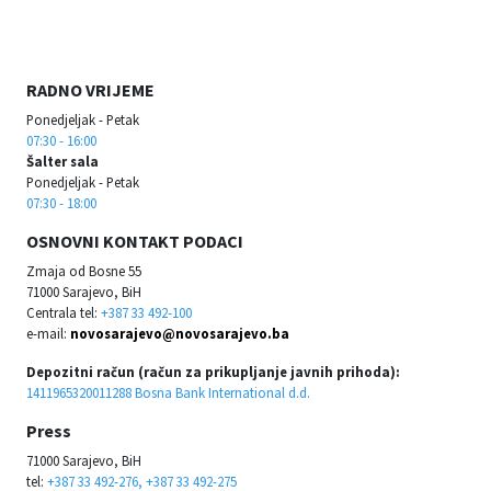
RADNO VRIJEME
Ponedjeljak - Petak
07:30 - 16:00
Šalter sala
Ponedjeljak - Petak
07:30 - 18:00
OSNOVNI KONTAKT PODACI
Zmaja od Bosne 55
71000 Sarajevo, BiH
Centrala tel:
+387 33 492-100
e-mail:
novosarajevo@novosarajevo.ba
Depozitni račun (račun za prikupljanje javnih prihoda):
1411965320011288 Bosna Bank International d.d.
Press
71000 Sarajevo, BiH
tel:
+387 33 492-276, +387 33 492-275