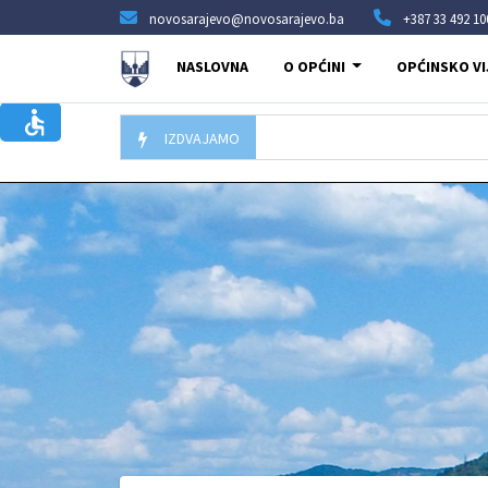
novosarajevo@novosarajevo.ba
+387 33 492 10
NASLOVNA
O OPĆINI
OPĆINSKO VI
IZDVAJAMO