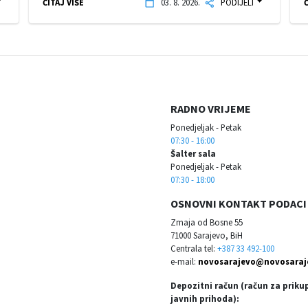
ČITAJ VIŠE
03. 8. 2026.
PODIJELI
Č
RADNO VRIJEME
Ponedjeljak - Petak
07:30 - 16:00
Šalter sala
Ponedjeljak - Petak
07:30 - 18:00
OSNOVNI KONTAKT PODACI
Zmaja od Bosne 55
71000 Sarajevo, BiH
Centrala tel:
+387 33 492-100
e-mail:
novosarajevo@novosaraj
Depozitni račun (račun za priku
javnih prihoda):