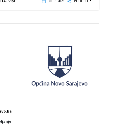
ITAJ VIŠE
30. 7. 2026.
PODIJELI
evo.ba
pljanje