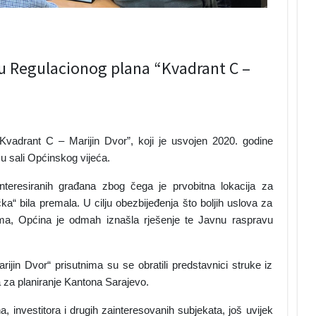
u Regulacionog plana “Kvadrant C –
vadrant C – Marijin Dvor”, koji je usvojen 2020. godine
u sali Općinskog vijeća.
interesiranih građana zbog čega je prvobitna lokacija za
a“ bila premala. U cilju obezbijeđenja što boljih uslova za
a, Općina je odmah iznašla rješenje te Javnu raspravu
jin Dvor“ prisutnima su se obratili predstavnici struke iz
za planiranje Kantona Sarajevo.
na, investitora i drugih zainteresovanih subjekata, još uvijek