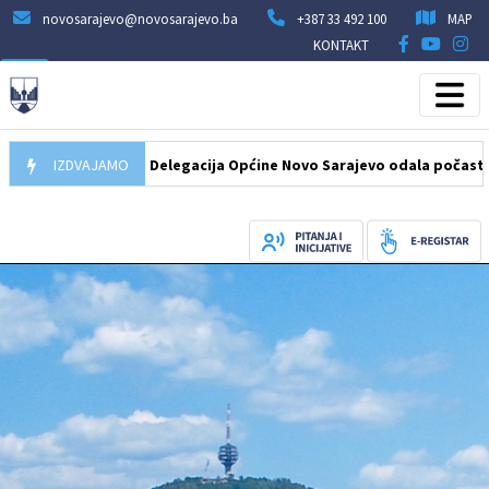
novosarajevo@novosarajevo.ba
+387 33 492 100
MAP
KONTAKT
07.08.2026
IZDVAJAMO
Delegacija Općine Novo Sarajevo odala počast šehidim