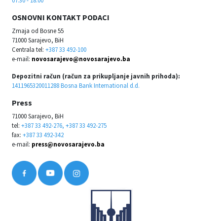
OSNOVNI KONTAKT PODACI
Zmaja od Bosne 55
71000 Sarajevo, BiH
Centrala tel:
+387 33 492-100
e-mail:
novosarajevo@novosarajevo.ba
Depozitni račun (račun za prikupljanje javnih prihoda):
1411965320011288 Bosna Bank International d.d.
Press
71000 Sarajevo, BiH
tel:
+387 33 492-276, +387 33 492-275
fax:
+387 33 492-342
e-mail:
press@novosarajevo.ba