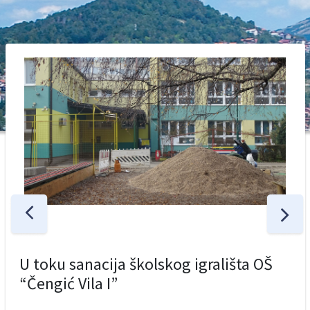
U toku sanacija školskog igrališta OŠ
“Čengić Vila I”