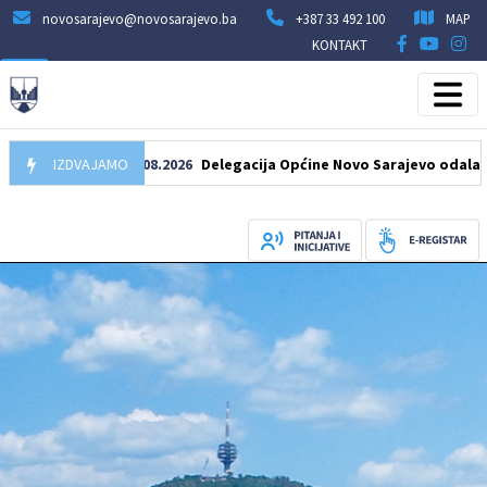
novosarajevo@novosarajevo.ba
+387 33 492 100
MAP
KONTAKT
IZDVAJAMO
07.08.2026
Delegacija Općine Novo Sarajevo odala počast š