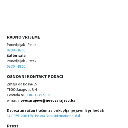
RADNO VRIJEME
Ponedjeljak - Petak
07:30 - 16:00
Šalter sala
Ponedjeljak - Petak
07:30 - 18:00
OSNOVNI KONTAKT PODACI
Zmaja od Bosne 55
71000 Sarajevo, BiH
Centrala tel:
+387 33 492-100
e-mail:
novosarajevo@novosarajevo.ba
Depozitni račun (račun za prikupljanje javnih prihoda):
1411965320011288 Bosna Bank International d.d.
Press