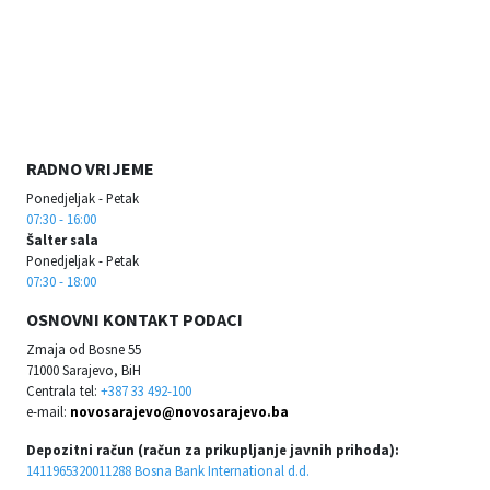
RADNO VRIJEME
Ponedjeljak - Petak
07:30 - 16:00
Šalter sala
Ponedjeljak - Petak
07:30 - 18:00
OSNOVNI KONTAKT PODACI
Zmaja od Bosne 55
71000 Sarajevo, BiH
Centrala tel:
+387 33 492-100
e-mail:
novosarajevo@novosarajevo.ba
Depozitni račun (račun za prikupljanje javnih prihoda):
1411965320011288 Bosna Bank International d.d.