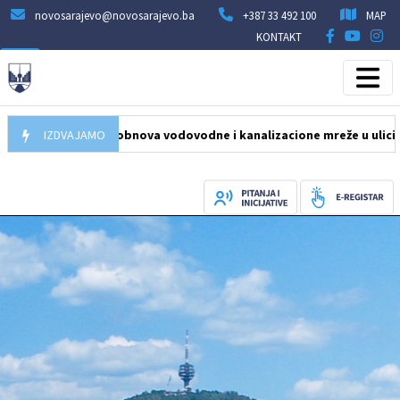
novosarajevo@novosarajevo.ba
+387 33 492 100
MAP
KONTAKT
2026
Počela obnova vodovodne i kanalizacione mreže u ulici Humska
IZDVAJAMO