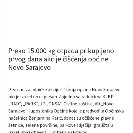
Preko 15.000 kg otpada prikupljeno
prvog dana akcije čišćenja općine
Novo Sarajevo
Prvi dan zajedničke akcije čišćenja općine Novo Sarajevo
bio je izuzetno uspješan. Zajedno sa radnicima KJKP
„RAD“, „PARK“, JP „ONSA“, Civilne zaštite, VD „Novo
Sarajevo“ i uposlenika Općine koje je predvodila Općinska
načelnica Benjamina Karić, danas su očišćene glavne
šetnice, zelene površine, parkove i dječija igrališta u
naseljima Grbavica, Trg heroja i Hrasno.