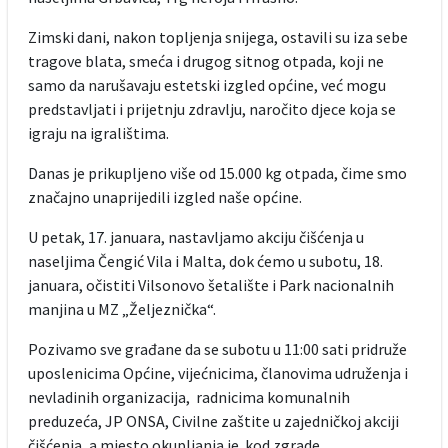
Zimski dani, nakon topljenja snijega, ostavili su iza sebe
tragove blata, smeća i drugog sitnog otpada, koji ne
samo da narušavaju estetski izgled općine, već mogu
predstavljati i prijetnju zdravlju, naročito djece koja se
igraju na igralištima.
Danas je prikupljeno više od 15.000 kg otpada, čime smo
značajno unaprijedili izgled naše općine.
U petak, 17. januara, nastavljamo akciju čišćenja u
naseljima Čengić Vila i Malta, dok ćemo u subotu, 18.
januara, očistiti Vilsonovo šetalište i Park nacionalnih
manjina u MZ „Željeznička“.
Pozivamo sve građane da se subotu u 11:00 sati pridruže
uposlenicima Općine, vijećnicima, članovima udruženja i
nevladinih organizacija, radnicima komunalnih
preduzeća, JP ONSA, Civilne zaštite u zajedničkoj akciji
čišćenja, a mjesto okupljanja je kod zgrade