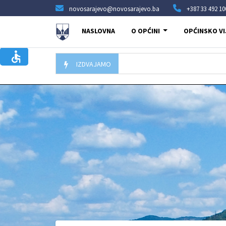
novosarajevo@novosarajevo.ba
+387 33 492 10
NASLOVNA
O OPĆINI
OPĆINSKO VI
IZDVAJAMO