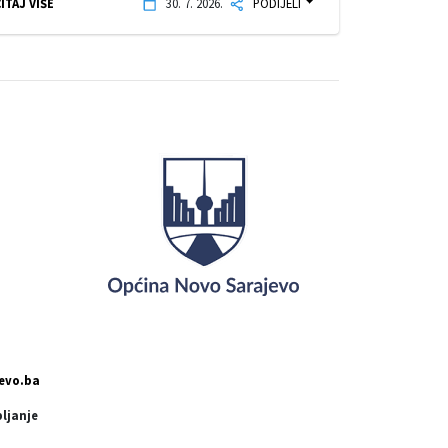
ITAJ VIŠE
30. 7. 2026.
PODIJELI
evo.ba
pljanje