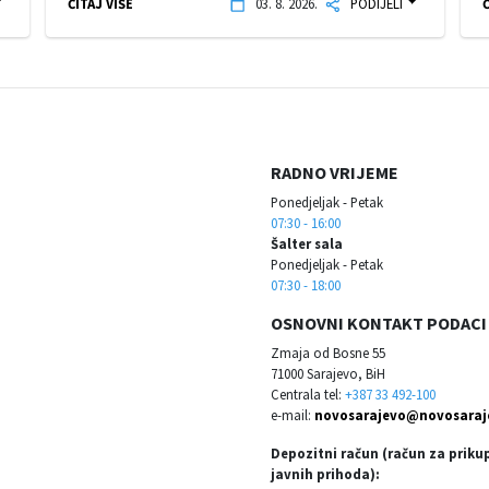
ČITAJ VIŠE
03. 8. 2026.
PODIJELI
Č
RADNO VRIJEME
Ponedjeljak - Petak
07:30 - 16:00
Šalter sala
Ponedjeljak - Petak
07:30 - 18:00
OSNOVNI KONTAKT PODACI
Zmaja od Bosne 55
71000 Sarajevo, BiH
Centrala tel:
+387 33 492-100
e-mail:
novosarajevo@novosaraj
Depozitni račun (račun za priku
javnih prihoda):