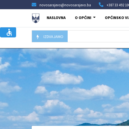
novosarajevo@novosarajevo.ba
+387 33 492 10
NASLOVNA
O OPĆINI
OPĆINSKO VI
IZDVAJAMO