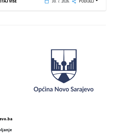
ITAJ VIŠE
30. 7. 2026.
PODIJELI
evo.ba
pljanje