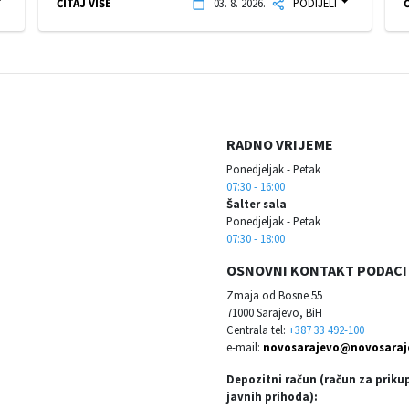
ČITAJ VIŠE
03. 8. 2026.
PODIJELI
Č
RADNO VRIJEME
Ponedjeljak - Petak
07:30 - 16:00
Šalter sala
Ponedjeljak - Petak
07:30 - 18:00
OSNOVNI KONTAKT PODACI
Zmaja od Bosne 55
71000 Sarajevo, BiH
Centrala tel:
+387 33 492-100
e-mail:
novosarajevo@novosaraj
Depozitni račun (račun za priku
javnih prihoda):