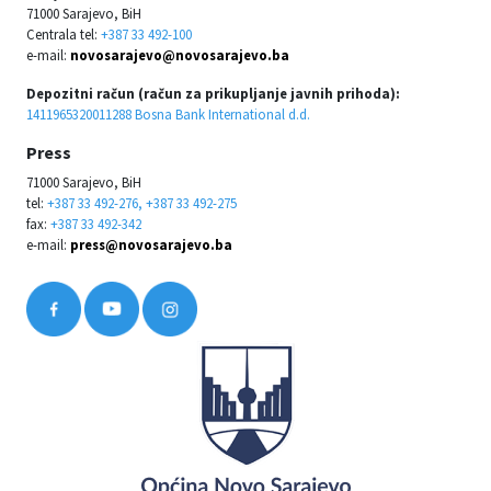
71000 Sarajevo, BiH
Centrala tel:
+387 33 492-100
e-mail:
novosarajevo@novosarajevo.ba
Depozitni račun (račun za prikupljanje javnih prihoda):
1411965320011288 Bosna Bank International d.d.
Press
71000 Sarajevo, BiH
tel:
+387 33 492-276, +387 33 492-275
fax:
+387 33 492-342
e-mail:
press@novosarajevo.ba