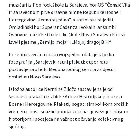
muzičari iz Pop rock škole iz Sarajeva, hor OŠ “Čengić Vila
I” sa izvedbom prve državne himne Republike Bosne i
Hercegovine “Jedna si jedina”, a zatim su uslijedili
Omladinski hor Superar Cadenza i Vokalni ansambl
Osnovne muzičke i baletske škole Novo Sarajevo koji su
izveli pjesme „Zemljo moja“ i „Mojoj dragoj BiH“.
Posebnu svečanu notu ovoj sjednici dala je izložba
fotografija „Sarajevski ratni plakati: otpor ratu“
postavljena u holu Međunarodnog centra za djecu i
omladinu Novo Sarajevo.
Izložba autorice Nermine Zildžo sastavljena je od
šesnaest plakata iz zbirke Arhiva Historijskog muzeja
Bosne i Hercegovine. Plakati, bogati simbolikom prošlih
vremena, nose snažnu poruku koja nas povezuje s našom
historijom i podsjeća na važnost očuvanja kolektivnog
sjećanja.