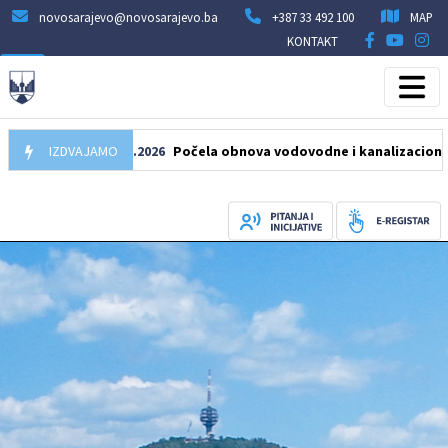
novosarajevo@novosarajevo.ba
+387 33 492 100
MAP
KONTAKT
IZDVAJAMO
05.08.2026
Počela obnova vodovodne i kanalizacione mreže u 