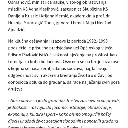
Osmanović, ministrica nauke, visokog obrazovanja i
mladih KS Adna Mesihović, zastupnice Skupštine KS
Danijela Kristić i Arijana Memić, akademkinja prof. dr.
Husnija Muratagić Tuna, generali Ismet Alija i Nedžad
Ajnadžić.
Na ključna dešavanja i izazove iz perioda 1992.-1995.
podsjetio je prisutne predsjedavajući Općinskog vijeća,
Edison Pavlović ističući važnost sjećanja na prošlost kao
temelja za bolju budućnost. Osvrnuo se na brojne izazove
s kojima se naša zemlja danas suočava, naglašavajući
odgovornost svih aktera u kreiranju života u državi, od
donosioca odluka do građana, da rade na jačanju svih pora
društva.
- Naša obaveza je da gradimo društvo zasnovano na pravdi,
jednakosti i razvoju. Da jačamo institucije, obrazovanje,
ekonomiju, kulturu i sport – kako bismo omogućili našoj
djeci i unučadi život dostojan slobodnih i ponosnih građana
Bosne i Hercegovine, istakao je Pavlović.