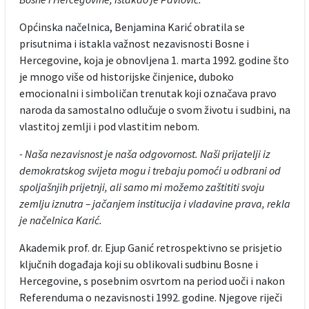
Općinska načelnica, Benjamina Karić obratila se
prisutnima i istakla važnost nezavisnosti Bosne i
Hercegovine, koja je obnovljena 1. marta 1992. godine što
je mnogo više od historijske činjenice, duboko
emocionalni i simboličan trenutak koji označava pravo
naroda da samostalno odlučuje o svom životu i sudbini, na
vlastitoj zemlji i pod vlastitim nebom.
- Naša nezavisnost je naša odgovornost. Naši prijatelji iz
demokratskog svijeta mogu i trebaju pomoći u odbrani od
spoljašnjih prijetnji, ali samo mi možemo zaštititi svoju
zemlju iznutra – jačanjem institucija i vladavine prava, rekla
je načelnica Karić.
Akademik prof. dr. Ejup Ganić retrospektivno se prisjetio
ključnih događaja koji su oblikovali sudbinu Bosne i
Hercegovine, s posebnim osvrtom na period uoči i nakon
Referenduma o nezavisnosti 1992. godine. Njegove riječi