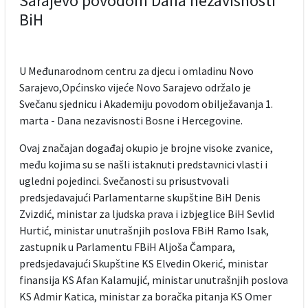
Sarajevo povodom Dana nezavisnosti
BiH
U Međunarodnom centru za djecu i omladinu Novo
Sarajevo,Općinsko vijeće Novo Sarajevo održalo je
Svečanu sjednicu i Akademiju povodom obilježavanja 1.
marta - Dana nezavisnosti Bosne i Hercegovine.
Ovaj značajan događaj okupio je brojne visoke zvanice,
među kojima su se našli istaknuti predstavnici vlasti i
ugledni pojedinci. Svečanosti su prisustvovali
predsjedavajući Parlamentarne skupštine BiH Denis
Zvizdić, ministar za ljudska prava i izbjeglice BiH Sevlid
Hurtić, ministar unutrašnjih poslova FBiH Ramo Isak,
zastupnik u Parlamentu FBiH Aljoša Čampara,
predsjedavajući Skupštine KS Elvedin Okerić, ministar
finansija KS Afan Kalamujić, ministar unutrašnjih poslova
KS Admir Katica, ministar za boračka pitanja KS Omer