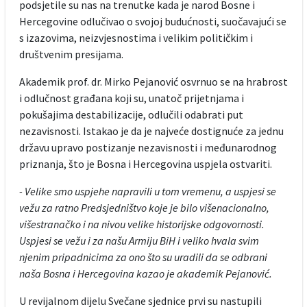
podsjetile su nas na trenutke kada je narod Bosne i
Hercegovine odlučivao o svojoj budućnosti, suočavajući se
s izazovima, neizvjesnostima i velikim političkim i
društvenim presijama.
Akademik prof. dr. Mirko Pejanović osvrnuo se na hrabrost
i odlučnost građana koji su, unatoč prijetnjama i
pokušajima destabilizacije, odlučili odabrati put
nezavisnosti. Istakao je da je najveće dostignuće za jednu
državu upravo postizanje nezavisnosti i međunarodnog
priznanja, što je Bosna i Hercegovina uspjela ostvariti.
- Velike smo uspjehe napravili u tom vremenu, a uspjesi se
vežu za ratno Predsjedništvo koje je bilo višenacionalno,
višestranačko i na nivou velike historijske odgovornosti.
Uspjesi se vežu i za našu Armiju BiH i veliko hvala svim
njenim pripadnicima za ono što su uradili da se odbrani
naša Bosna i Hercegovina kazao je akademik Pejanović.
U revijalnom dijelu Svečane sjednice prvi su nastupili