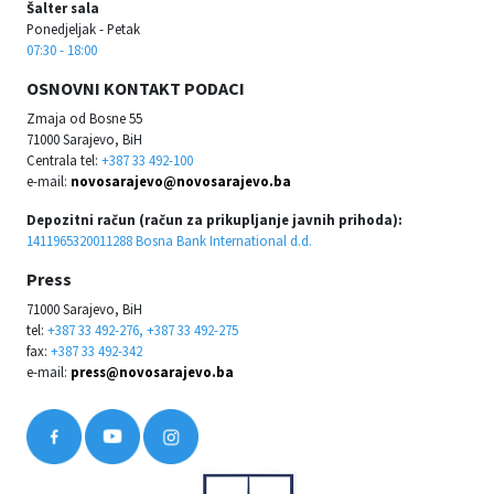
Šalter sala
Ponedjeljak - Petak
07:30 - 18:00
OSNOVNI KONTAKT PODACI
Zmaja od Bosne 55
71000 Sarajevo, BiH
Centrala tel:
+387 33 492-100
e-mail:
novosarajevo@novosarajevo.ba
Depozitni račun (račun za prikupljanje javnih prihoda):
1411965320011288 Bosna Bank International d.d.
Press
71000 Sarajevo, BiH
tel:
+387 33 492-276, +387 33 492-275
fax:
+387 33 492-342
e-mail:
press@novosarajevo.ba