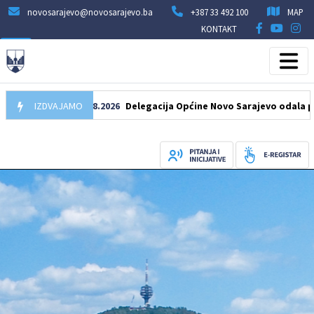
novosarajevo@novosarajevo.ba
+387 33 492 100
MAP
KONTAKT
IZDVAJAMO
07.08.2026
Delegacija Općine Novo Sarajevo odala počast š