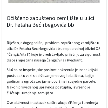
Očišćeno zapušteno zemljište u ulici
Dr. Fetaha Bećirbegovića bb
Riješen je dugogodišnji problem zapuštenog zemljišta u
ulici Dr. Fetaha Bećirbegovića bb u neposrednoj blizini OŠ
"Čengić Vila I", koje je predstavljalo prijetnju za sigurnost
djece i mještana naselja Čengić Vila i Kvadrant.
Služba za inspekcijske poslove pokrenula je inspekcijski
postupak u vezi s održavanjem ovog lokaliteta, koji je
godinama ugrožavao javne površine i susjedne parcele.
Nakon provedenog upravnog postupka, izvršeno je
čišćenje i uređenje zemljišta.
Ove aktivnosti nastavak su šire akcije čišćenja i uređenja