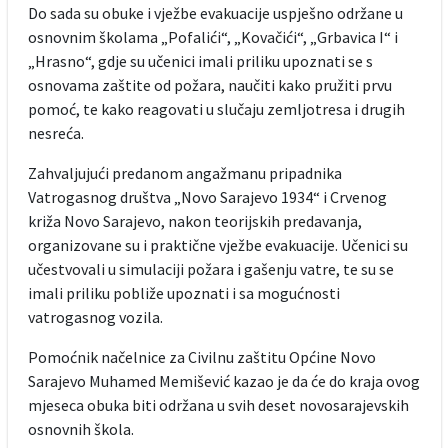
Do sada su obuke i vježbe evakuacije uspješno održane u
osnovnim školama „Pofalići“, „Kovačići“, „Grbavica I“ i
„Hrasno“, gdje su učenici imali priliku upoznati se s
osnovama zaštite od požara, naučiti kako pružiti prvu
pomoć, te kako reagovati u slučaju zemljotresa i drugih
nesreća.
Zahvaljujući predanom angažmanu pripadnika
Vatrogasnog društva „Novo Sarajevo 1934“ i Crvenog
križa Novo Sarajevo, nakon teorijskih predavanja,
organizovane su i praktične vježbe evakuacije. Učenici su
učestvovali u simulaciji požara i gašenju vatre, te su se
imali priliku pobliže upoznati i sa mogućnosti
vatrogasnog vozila.
Pomoćnik načelnice za Civilnu zaštitu Općine Novo
Sarajevo Muhamed Memišević kazao je da će do kraja ovog
mjeseca obuka biti održana u svih deset novosarajevskih
osnovnih škola.