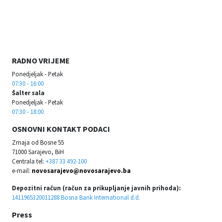
RADNO VRIJEME
Ponedjeljak - Petak
07:30 - 16:00
Šalter sala
Ponedjeljak - Petak
07:30 - 18:00
OSNOVNI KONTAKT PODACI
Zmaja od Bosne 55
71000 Sarajevo, BiH
Centrala tel:
+387 33 492-100
e-mail:
novosarajevo@novosarajevo.ba
Depozitni račun (račun za prikupljanje javnih prihoda):
1411965320011288 Bosna Bank International d.d.
Press