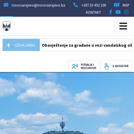
novosarajevo@novosarajevo.ba
+387 33 492 100
MAP
KONTAKT
10.08.2026
IZDVAJAMO
Obavještenje za građane u vezi vandalskog oštećenja 