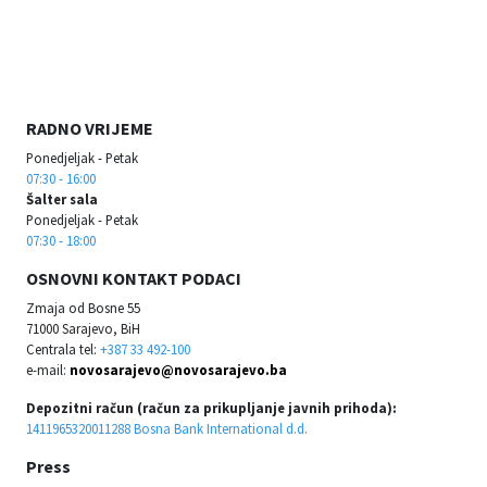
RADNO VRIJEME
Ponedjeljak - Petak
07:30 - 16:00
Šalter sala
Ponedjeljak - Petak
07:30 - 18:00
OSNOVNI KONTAKT PODACI
Zmaja od Bosne 55
71000 Sarajevo, BiH
Centrala tel:
+387 33 492-100
e-mail:
novosarajevo@novosarajevo.ba
Depozitni račun (račun za prikupljanje javnih prihoda):
1411965320011288 Bosna Bank International d.d.
Press