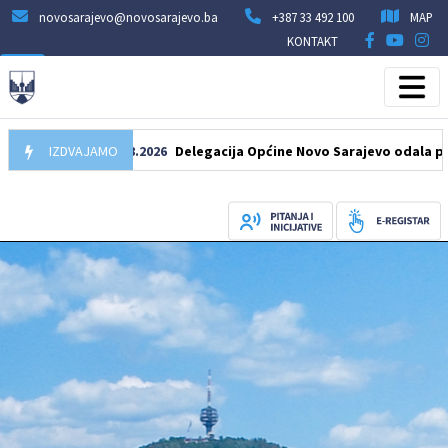
novosarajevo@novosarajevo.ba
+387 33 492 100
MAP
KONTAKT
IZDVAJAMO
07.08.2026
Delegacija Općine Novo Sarajevo odala počast še