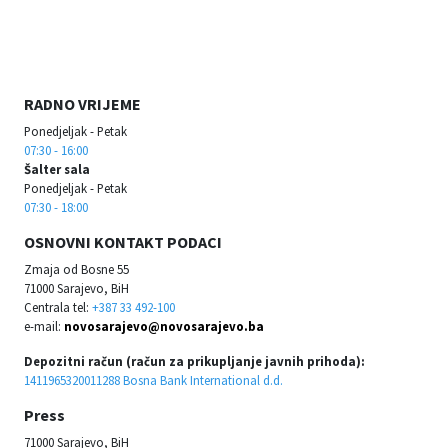
RADNO VRIJEME
Ponedjeljak - Petak
07:30 - 16:00
Šalter sala
Ponedjeljak - Petak
07:30 - 18:00
OSNOVNI KONTAKT PODACI
Zmaja od Bosne 55
71000 Sarajevo, BiH
Centrala tel:
+387 33 492-100
e-mail:
novosarajevo@novosarajevo.ba
Depozitni račun (račun za prikupljanje javnih prihoda):
1411965320011288 Bosna Bank International d.d.
Press
71000 Sarajevo, BiH