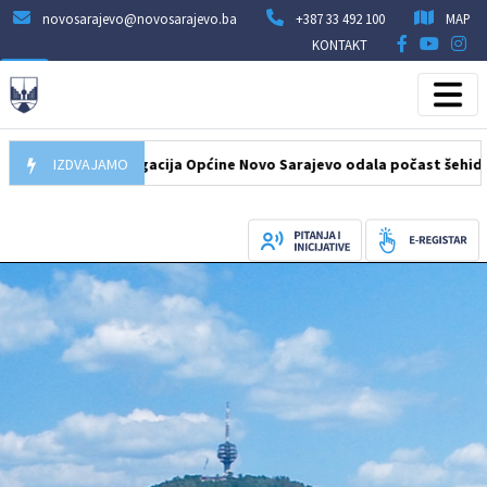
novosarajevo@novosarajevo.ba
+387 33 492 100
MAP
KONTAKT
08.2026
IZDVAJAMO
Delegacija Općine Novo Sarajevo odala počast šehidima i p