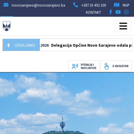
novosarajevo@novosarajevo.ba
+387 33 492 100
MAP
KONTAKT
IZDVAJAMO
07.08.2026
Delegacija Općine Novo Sarajevo odala počast še