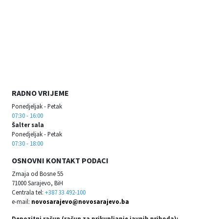
RADNO VRIJEME
Ponedjeljak - Petak
07:30 - 16:00
Šalter sala
Ponedjeljak - Petak
07:30 - 18:00
OSNOVNI KONTAKT PODACI
Zmaja od Bosne 55
71000 Sarajevo, BiH
Centrala tel:
+387 33 492-100
e-mail:
novosarajevo@novosarajevo.ba
Depozitni račun (račun za prikupljanje javnih prihoda):