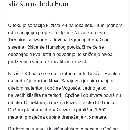
klizištu na brdu Hum
U toku je sanacija klizišta K4 na lokalitetu Hum, jednom
od značajnijih projekata Općine Novo Sarajevo.
Trenutno se izvode radovi na izgradnji drenažnog
sistema i čišćenje Humskog potoka čime će se
obezbijediti kvalitetnija odvodnja, te sniženje nivoa
podzemnih voda u zoni aktivnih klizišta.
Klizište K4 nalazi se na lokalnom putu Bušća - Pofalići
na području općine Novo Sarajevo i jednim manjim
dijelom na teritoriji općine Vogošća. Jedno je od
najvećih klizišta na teritoriji Općine i obuhvata površinu
od oko 10 hektara, a dužina klizišta je oko 800 metara.
Dužina planirane drenaže iznosi približno 1.500
metara, prosječna dubina drenaže je 4,5 metara.
Radove na sanaciji klizišta obišao je načelnik Općine