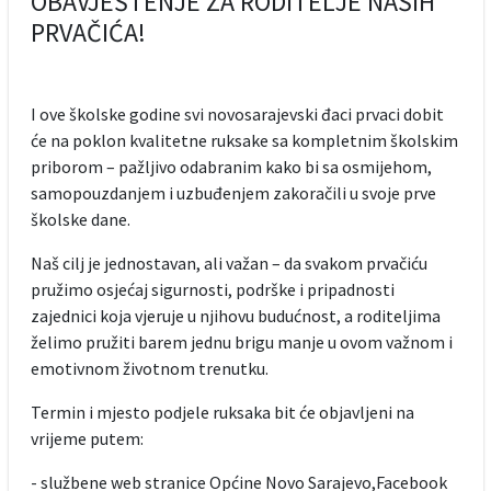
OBAVJEŠTENJE ZA RODITELJE NAŠIH
PRVAČIĆA!
I ove školske godine svi novosarajevski đaci prvaci dobit
će na poklon kvalitetne ruksake sa kompletnim školskim
priborom – pažljivo odabranim kako bi sa osmijehom,
samopouzdanjem i uzbuđenjem zakoračili u svoje prve
školske dane.
Naš cilj je jednostavan, ali važan – da svakom prvačiću
pružimo osjećaj sigurnosti, podrške i pripadnosti
zajednici koja vjeruje u njihovu budućnost, a roditeljima
želimo pružiti barem jednu brigu manje u ovom važnom i
emotivnom životnom trenutku.
Termin i mjesto podjele ruksaka bit će objavljeni na
vrijeme putem:
- službene web stranice Općine Novo Sarajevo,Facebook