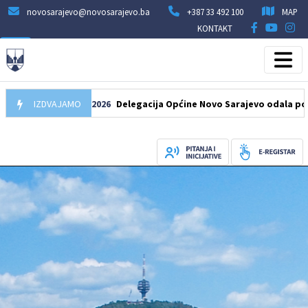
novosarajevo@novosarajevo.ba
+387 33 492 100
MAP
KONTAKT
IZDVAJAMO
07.08.2026
Delegacija Općine Novo Sarajevo odala počast šeh