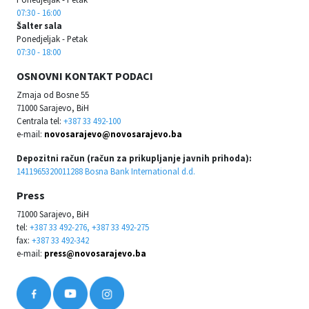
07:30 - 16:00
Šalter sala
Ponedjeljak - Petak
07:30 - 18:00
OSNOVNI KONTAKT PODACI
Zmaja od Bosne 55
71000 Sarajevo, BiH
Centrala tel:
+387 33 492-100
e-mail:
novosarajevo@novosarajevo.ba
Depozitni račun (račun za prikupljanje javnih prihoda):
1411965320011288 Bosna Bank International d.d.
Press
71000 Sarajevo, BiH
tel:
+387 33 492-276, +387 33 492-275
fax:
+387 33 492-342
e-mail:
press@novosarajevo.ba