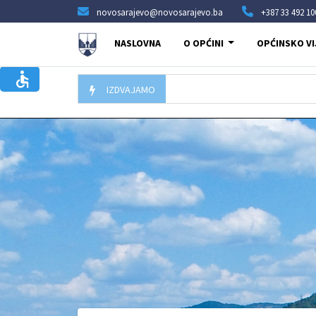
novosarajevo@novosarajevo.ba
+387 33 492 10
NASLOVNA
O OPĆINI
OPĆINSKO VI
IZDVAJAMO