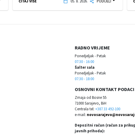
ČITAJ VIŠE
05. 8. 2026.
PODIJELI
Č
RADNO VRIJEME
Ponedjeljak - Petak
07:30 - 16:00
Šalter sala
Ponedjeljak - Petak
07:30 - 18:00
OSNOVNI KONTAKT PODACI
Zmaja od Bosne 55
71000 Sarajevo, BiH
Centrala tel:
+387 33 492-100
e-mail:
novosarajevo@novosaraj
Depozitni račun (račun za priku
javnih prihoda):