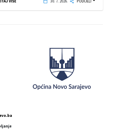
ITAJ VIŠE
30. 7. 2026.
PODIJELI
evo.ba
pljanje