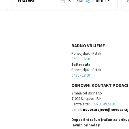
ČITAJ VIŠE
05. 8. 2026.
PODIJELI
Č
RADNO VRIJEME
Ponedjeljak - Petak
07:30 - 16:00
Šalter sala
Ponedjeljak - Petak
07:30 - 18:00
OSNOVNI KONTAKT PODACI
Zmaja od Bosne 55
71000 Sarajevo, BiH
Centrala tel:
+387 33 492-100
e-mail:
novosarajevo@novosaraj
Depozitni račun (račun za priku
javnih prihoda):