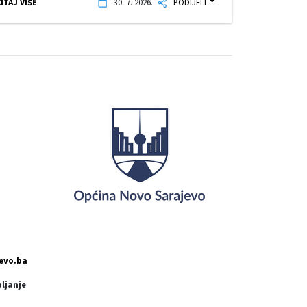
ITAJ VIŠE
30. 7. 2026.
PODIJELI
evo.ba
pljanje