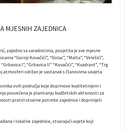
MA MJESNIH ZAJEDNICA
ć, zajedno sa saradnicima, posjetila je sve mjesne
cama “Gornji Kovačići”, “Dolac”, “Malta”, “Velešići”,
”, “Grbavica I”, “Grbavica II” “Kovačići”, “Kvadrant”, “Trg
oj atmosferi održan je sastanak s članovima savjeta.
nika ovih područja koje doprinose kvalitetnijem i
a posvećena je planiranju budžetskih aktivnosti za
nosti pratili stvarne potrebe zajednice i doprinijeli
đana i lokalne zajednice, stvarajući uvjete koji