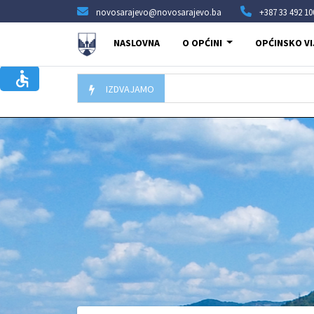
novosarajevo@novosarajevo.ba
+387 33 492 10
NASLOVNA
O OPĆINI
OPĆINSKO VI
IZDVAJAMO