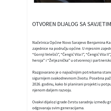
OTVOREN DIJALOG SA SAVJETI
Načelnica Općine Novo Sarajevo Benjamina Kari
zajednice na području općine. U mjesnim zajedni
“Gornji Velešići”, “Čengić Vila I”, “Čengić Vila II
heroja” i “Željeznička” u otvorenoj i partnersk
Razgovarano je o najvažnijim potrebama stanov
sigurnijem svakodnevnom životu. Posebna pažnj
2026. godinu, kako bi planirani projekti u potpu
njenom daljem razvoju.
Ovakvi dijalozi grade čvrstu saradnju između gra
odgovaraju svim generacijama.