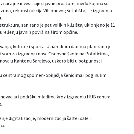
 značajne investicije u javne prostore, među kojima su
ona, rekonstrukcija Vilsonovog šetališta, te izgradnja
.
ruktura, sanirano je pet velikih klizišta, uklonjeno je 11
 uređenju javnih površina širom općine.
zovanja, kulture i sporta. U narednim danima planirano je
tvom za izgradnju nove Osnovne škole na Pofalićima,
tanova u Kantonu Sarajevo, uskoro biti u potpunosti
ju centralnog spomen-obilježja šehidima i poginulim
 inovacija i podršku mladima kroz izgradnju HUB centra,
.
e digitalizacije, modernizacija šalter sale i
ma.