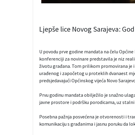
Ljepše lice Novog Sarajeva: Godi
U povodu prve godine mandata na čelu Općine 
konferenciji za novinare predstavila je niz rea
životu građana. Tom prilikom promovirana je i 
urađenog i započetog u proteklih dvanaest mjese
predsjedavajući Općinskog vijeća Novo Sarajevo
Prvu godinu mandata obilježilo je snažno ulaga
javne prostore i podršku porodicama, uz staln
Posebna pažnja posvećena je otvorenosti i tra
komunikaciju s građanima i jasnu poruku da loka