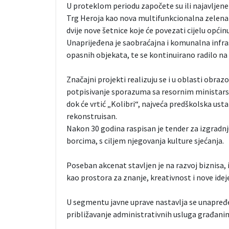
U proteklom periodu započete su ili najavljene
Trg Heroja kao nova multifunkcionalna zelena z
dvije nove šetnice koje će povezati cijelu općinu
Unaprijeđena je saobraćajna i komunalna infrast
opasnih objekata, te se kontinuirano radilo na
Značajni projekti realizuju se i u oblasti obra
potpisivanje sporazuma sa resornim ministars
dok će vrtić „Kolibri“, najveća predškolska us
rekonstruisan.
Nakon 30 godina raspisan je tender za izgradn
borcima, s ciljem njegovanja kulture sjećanja.
Poseban akcenat stavljen je na razvoj biznisa,
kao prostora za znanje, kreativnost i nove ideje
U segmentu javne uprave nastavlja se unapređenj
približavanje administrativnih usluga građani