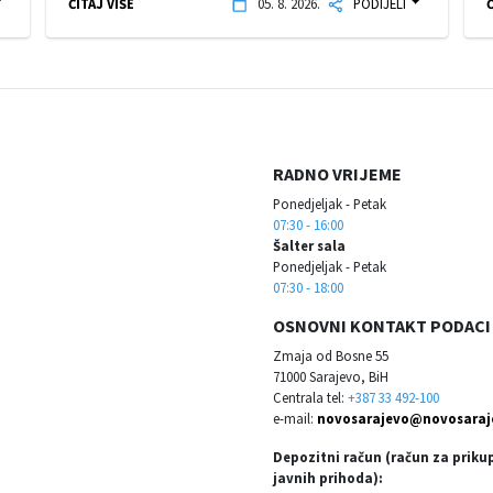
ČITAJ VIŠE
05. 8. 2026.
PODIJELI
Č
RADNO VRIJEME
Ponedjeljak - Petak
07:30 - 16:00
Šalter sala
Ponedjeljak - Petak
07:30 - 18:00
OSNOVNI KONTAKT PODACI
Zmaja od Bosne 55
71000 Sarajevo, BiH
Centrala tel:
+387 33 492-100
e-mail:
novosarajevo@novosaraj
Depozitni račun (račun za priku
javnih prihoda):