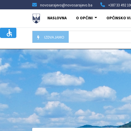
novosarajevo@novosarajevo.ba
+387 33 492 10
NASLOVNA
O OPĆINI
OPĆINSKO VI
IZDVAJAMO