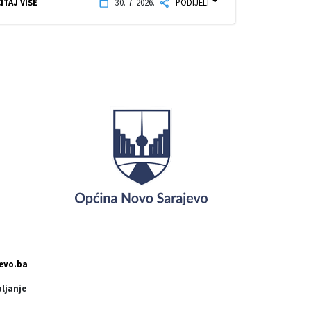
ITAJ VIŠE
30. 7. 2026.
PODIJELI
evo.ba
pljanje