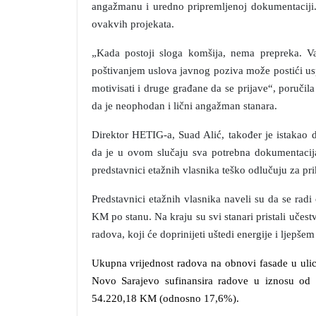
angažmanu i uredno pripremljenoj dokumentaciji.
ovakvih projekata.
„Kada postoji sloga komšija, nema prepreka. Va
poštivanjem uslova javnog poziva može postići us
motivisati i druge građane da se prijave“, poručila
da je neophodan i lični angažman stanara.
Direktor HETIG-a, Suad Alić, također je istakao d
da je u ovom slučaju sva potrebna dokumentacija
predstavnici etažnih vlasnika teško odlučuju za pri
Predstavnici etažnih vlasnika naveli su da se radi 
KM po stanu. Na kraju su svi stanari pristali učest
radova, koji će doprinijeti uštedi energije i ljepšem
Ukupna vrijednost radova na obnovi fasade u uli
Novo Sarajevo sufinansira radove u iznosu od 
54.220,18 KM (odnosno 17,6%).