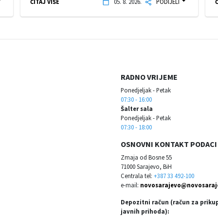
ČITAJ VIŠE
05. 8. 2026.
PODIJELI
Č
RADNO VRIJEME
Ponedjeljak - Petak
07:30 - 16:00
Šalter sala
Ponedjeljak - Petak
07:30 - 18:00
OSNOVNI KONTAKT PODACI
Zmaja od Bosne 55
71000 Sarajevo, BiH
Centrala tel:
+387 33 492-100
e-mail:
novosarajevo@novosaraj
Depozitni račun (račun za priku
javnih prihoda):