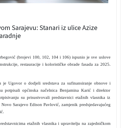
m Sarajevu: Stanari iz ulice Azize
saradnje
rbegović (brojevi 100, 102, 104 i 106) ispunio je sve uslove
trukcije, restauracije i kolorističke obrade fasada za 2025.
je Ugovor o dodjeli sredstava za sufinansiranje obnove i
 potpisali općinska načelnica Benjamina Karić i direktor
pisivanju su prisustvovali predstavnici etažnih vlasnika iz
a Novo Sarajevo Edison Pavlović, zamjenik predsjedavajućeg
ić.
redstavnicima etažnih vlasnika i upravitelju na zajedničkom