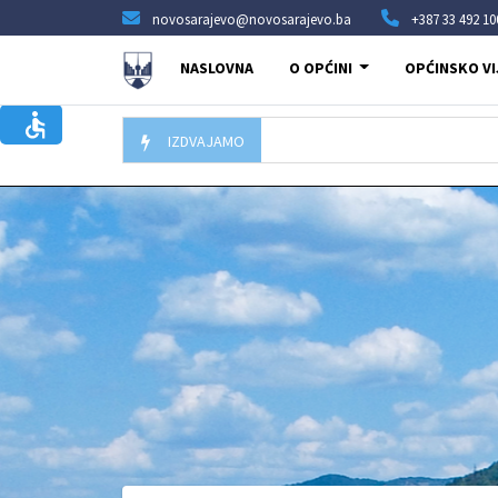
novosarajevo@novosarajevo.ba
+387 33 492 10
NASLOVNA
O OPĆINI
OPĆINSKO VI
IZDVAJAMO