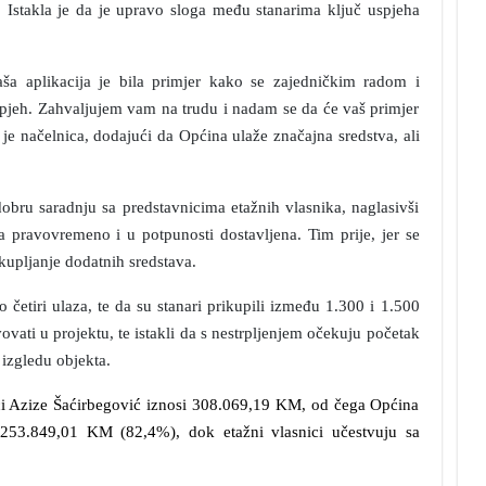
 Istakla je da je upravo sloga među stanarima ključ uspjeha
ša aplikacija je bila primjer kako se zajedničkim radom i
pjeh. Zahvaljujem vam na trudu i nadam se da će vaš primjer
 je načelnica, dodajući da Općina ulaže značajna sredstva, ali
obru saradnju sa predstavnicima etažnih vlasnika, naglasivši
 pravovremeno i u potpunosti dostavljena. Tim prije, jer se
kupljanje dodatnih sredstava.
o četiri ulaza, te da su stanari prikupili između 1.300 i 1.500
vovati u projektu, te istakli da s nestrpljenjem očekuju početak
 izgledu objekta.
ci Azize Šaćirbegović iznosi 308.069,19 KM, od čega Općina
253.849,01 KM (82,4%), dok etažni vlasnici učestvuju sa