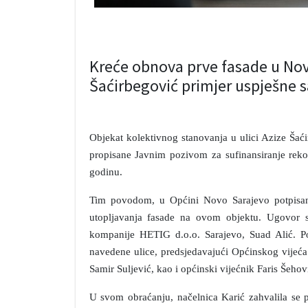
Kreće obnova prve fasade u Novo
Šaćirbegović primjer uspješne 
Objekat kolektivnog stanovanja u ulici Azize Šaći
propisane Javnim pozivom za sufinansiranje rekons
godinu.
Tim povodom, u Općini Novo Sarajevo potpisan 
utopljavanja fasade na ovom objektu. Ugovor su
kompanije HETIG d.o.o. Sarajevo, Suad Alić. Pot
navedene ulice, predsjedavajući Općinskog vijeć
Samir Suljević, kao i općinski vijećnik Faris Šehov
U svom obraćanju, načelnica Karić zahvalila se p