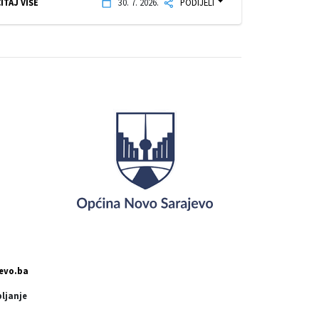
ITAJ VIŠE
30. 7. 2026.
PODIJELI
evo.ba
pljanje