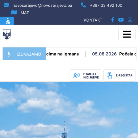
novosarajevo@novosarajevo.ba
+387 33 492 100
MAP
KONTAKT
i poginulim borcima na Igmanu
05.08.2026
Počela obnova vo
IZDVAJAMO