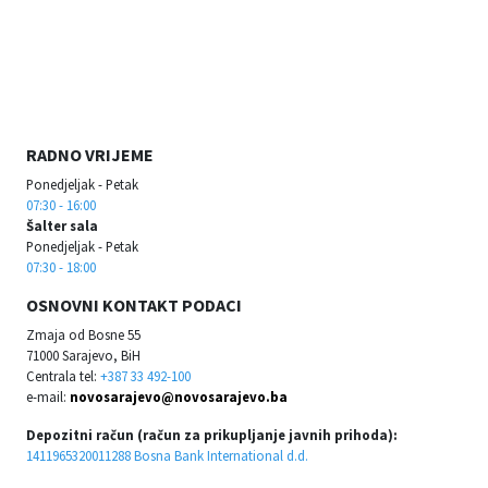
RADNO VRIJEME
Ponedjeljak - Petak
07:30 - 16:00
Šalter sala
Ponedjeljak - Petak
07:30 - 18:00
OSNOVNI KONTAKT PODACI
Zmaja od Bosne 55
71000 Sarajevo, BiH
Centrala tel:
+387 33 492-100
e-mail:
novosarajevo@novosarajevo.ba
Depozitni račun (račun za prikupljanje javnih prihoda):
1411965320011288 Bosna Bank International d.d.