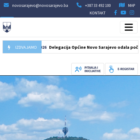
novosarajevo@novosarajevo.ba
+387 33 492 100
MAP
KONTAKT
07.08.2026
IZDVAJAMO
Delegacija Općine Novo Sarajevo odala počast šehidi