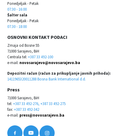
Ponedjeljak - Petak
07:30 - 16:00
Šalter sala
Ponedjeljak - Petak
07:30 - 18:00
OSNOVNI KONTAKT PODACI
Zmaja od Bosne 55
71000 Sarajevo, BiH
Centrala tel:
+387 33 492-100
e-mail:
novosarajevo@novosarajevo.ba
Depozitni račun (račun za prikupljanje javnih prihoda):
1411965320011288 Bosna Bank International d.d.
Press
71000 Sarajevo, BiH
tel:
+387 33 492-276, +387 33 492-275
fax:
+387 33 492-342
e-mail:
press@novosarajevo.ba