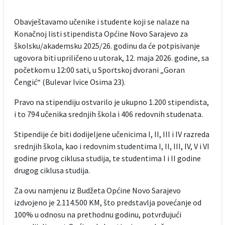
Obavještavamo učenike i studente koji se nalaze na
Konačnoj listi stipendista Općine Novo Sarajevo za
školsku/akademsku 2025/26. godinu da će potpisivanje
ugovora biti upriličeno u utorak, 12. maja 2026. godine, sa
početkom u 12:00 sati, u Sportskoj dvorani „Goran
Čengić“ (Bulevar Ivice Osima 23).
Pravo na stipendiju ostvarilo je ukupno 1.200 stipendista,
i to 794 učenika srednjih škola i 406 redovnih studenata.
Stipendije će biti dodijeljene učenicima I, II, III i IV razreda
srednjih škola, kao i redovnim studentima I, II, III, IV, V i VI
godine prvog ciklusa studija, te studentima I i II godine
drugog ciklusa studija.
Za ovu namjenu iz Budžeta Općine Novo Sarajevo
izdvojeno je 2.114.500 KM, što predstavlja povećanje od
100% u odnosu na prethodnu godinu, potvrđujući