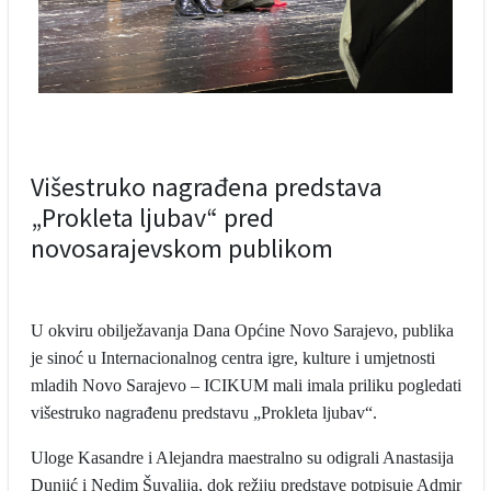
Višestruko nagrađena predstava
„Prokleta ljubav“ pred
novosarajevskom publikom
U okviru obilježavanja Dana Općine Novo Sarajevo, publika
je sinoć u Internacionalnog centra igre, kulture i umjetnosti
mladih Novo Sarajevo – ICIKUM mali imala priliku pogledati
višestruko nagrađenu predstavu „Prokleta ljubav“.
Uloge Kasandre i Alejandra maestralno su odigrali Anastasija
Dunjić i Nedim Šuvalija, dok režiju predstave potpisuje Admir