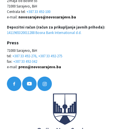
Zmaja od Bosne 55
71000 Sarajevo, BiH
Centrala tel:
+387 33 492-100
e-mail:
novosarajevo@novosarajevo.ba
Depozitni račun (račun za prikupljanje javnih prihoda):
1411965320011288 Bosna Bank International d.d.
Press
71000 Sarajevo, BiH
tel:
+387 33 492-276, +387 33 492-275
fax:
+387 33 492-342
e-mail:
press@novosarajevo.ba