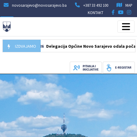
novosarajevo@novosarajevo.ba
+387 33 492 100
MAP
KONTAKT
07.08.2026
IZDVAJAMO
Delegacija Općine Novo Sarajevo odala počast šehid