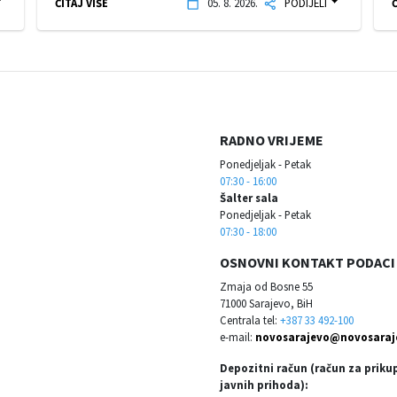
ČITAJ VIŠE
05. 8. 2026.
PODIJELI
Č
RADNO VRIJEME
Ponedjeljak - Petak
07:30 - 16:00
Šalter sala
Ponedjeljak - Petak
07:30 - 18:00
OSNOVNI KONTAKT PODACI
Zmaja od Bosne 55
71000 Sarajevo, BiH
Centrala tel:
+387 33 492-100
e-mail:
novosarajevo@novosaraj
Depozitni račun (račun za priku
javnih prihoda):