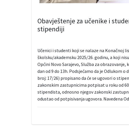
Obavještenje za učenike i studen
stipendiji
Učenici i studenti koji se nalaze na Konačnoj l
školsku/akademsku 2025/26. godinu, a koji nisu 
Općini Novo Sarajevo, Služba za obrazovanje, kul
dan od 9 do 13h. Podsjećamo da je Odlukom o d
broj: 17/26) propisano da će se ugovori o sti
zakonskim zastupnicima potpisat u roku od 60 
stipendista, odnosno njegov zakonski zastupni
odustao od potpisivanja ugovora. Navedena Odlu