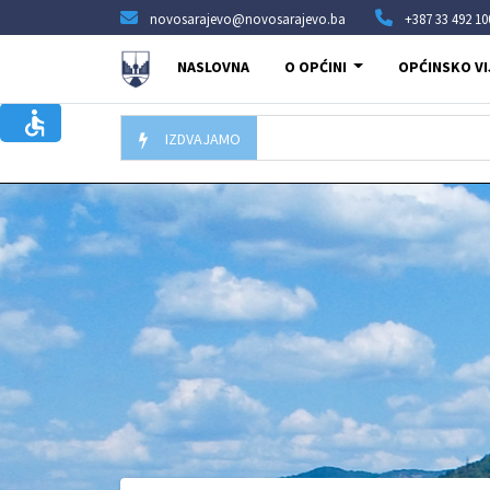
novosarajevo@novosarajevo.ba
+387 33 492 10
NASLOVNA
O OPĆINI
OPĆINSKO VI
IZDVAJAMO