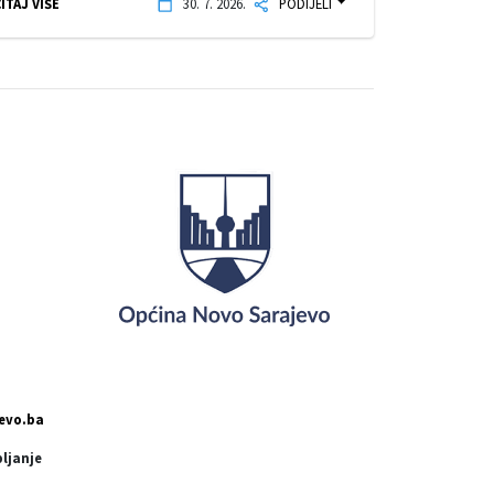
ITAJ VIŠE
30. 7. 2026.
PODIJELI
evo.ba
pljanje