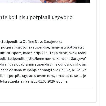
te koji nisu potpisali ugovor o
isti stipendista Općine Novo Sarajevo za
potpisali ugovor za stipendije, mogu isti potpisati u
turu i sport, kancelarija 222 - Lejla Musić, svaki radni
odjeli stipendija ("Službene novine Kantona Sarajevo"
pendiranju sa odabranim stipendistima odnosno njihovim
dana od dana stupanja na snagu ove Odluke, a ukoliko
k, ne potpiše ugovor u ovom roku, smatrat će se da je
ka stupila je na snagu 01.05.2026. godine.