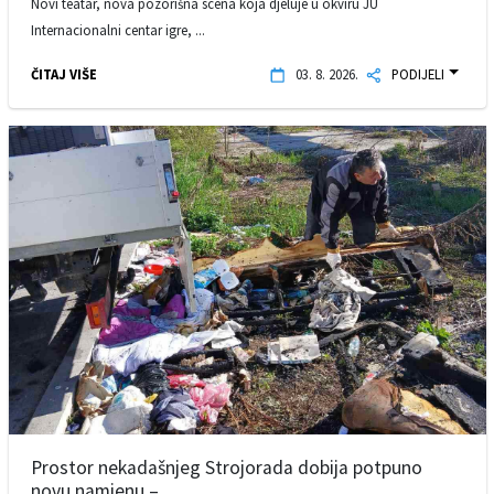
Novi teatar, nova pozorišna scena koja djeluje u okviru JU
Internacionalni centar igre, ...
ČITAJ VIŠE
03. 8. 2026.
PODIJELI
Prostor nekadašnjeg Strojorada dobija potpuno
novu namjenu – ...