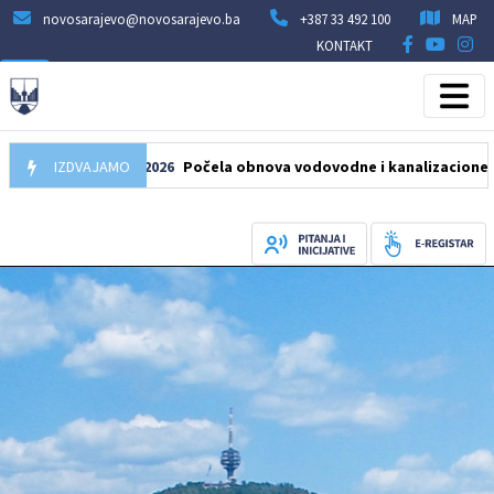
novosarajevo@novosarajevo.ba
+387 33 492 100
MAP
KONTAKT
IZDVAJAMO
05.08.2026
Počela obnova vodovodne i kanalizacione mreže u 