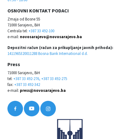
OSNOVNI KONTAKT PODACI
Zmaja od Bosne 55
71000 Sarajevo, BiH
Centrala tel:
+387 33 492-100
e-mail:
novosarajevo@novosarajevo.ba
Depozitni račun (račun za prikupljanje javnih prihoda):
1411965320011288 Bosna Bank International d.d.
Press
71000 Sarajevo, BiH
tel:
+387 33 492-276, +387 33 492-275
fax:
+387 33 492-342
e-mail:
press@novosarajevo.ba