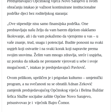
Predsjedavajući Općinskog vijeća Novo Sarajevo u svom
obraćanju istakao je važnost kontinuirane institucionalne
podrške djeci bez roditeljskog staranja:
„Ove stipendije nisu samo finansijska podrška. One
predstavljaju našu želju da vam barem dijelom olakšamo
školovanje, ali i da vam pokažemo da vjerujemo u vas – u
vaše znanje, trud, snagu i potencijal. Budite ponosni na svaki
uspjeh koji ostvarite i na svaki korak koji napravite prema
svojim snovima. Želim vam mnogo zdravlja, sreće i uspjeha,
uz poruku da nikada ne prestanete vjerovati u sebe i svoje
mogućnosti.“, istakao je predsjedavajući Pavlović.
Ovom prilikom, upriličen je i prigodan kulturno – umjetnički
program, a na svečanosti su se obratili Adnan Zeković
zamjenik predsjedavajućeg Općinskog vijeća i Belma Baždar
šefica Službe socijalne zaštite Općine Novo Sarajevo,
prisustvovao je i vijećnik Bajro Čomor.