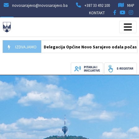
novosarajevo@novosarajevo.ba
+387 33 492 100
MAP
KONTAKT
07.08.2026
IZDVAJAMO
Delegacija Općine Novo Sarajevo odala počast šehidima