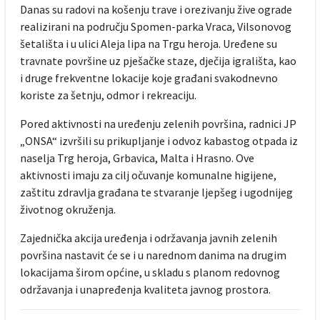
Danas su radovi na košenju trave i orezivanju žive ograde
realizirani na području Spomen-parka Vraca, Vilsonovog
šetališta i u ulici Aleja lipa na Trgu heroja. Uređene su
travnate površine uz pješačke staze, dječija igrališta, kao
i druge frekventne lokacije koje građani svakodnevno
koriste za šetnju, odmor i rekreaciju.
Pored aktivnosti na uređenju zelenih površina, radnici JP
„ONSA“ izvršili su prikupljanje i odvoz kabastog otpada iz
naselja Trg heroja, Grbavica, Malta i Hrasno. Ove
aktivnosti imaju za cilj očuvanje komunalne higijene,
zaštitu zdravlja građana te stvaranje ljepšeg i ugodnijeg
životnog okruženja.
Zajednička akcija uređenja i održavanja javnih zelenih
površina nastavit će se i u narednom danima na drugim
lokacijama širom općine, u skladu s planom redovnog
održavanja i unapređenja kvaliteta javnog prostora.