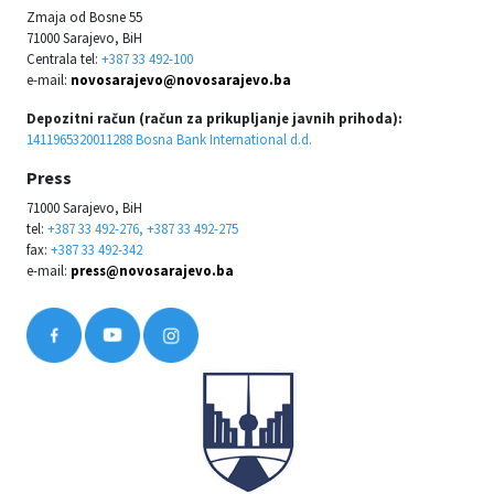
Zmaja od Bosne 55
71000 Sarajevo, BiH
Centrala tel:
+387 33 492-100
e-mail:
novosarajevo@novosarajevo.ba
Depozitni račun (račun za prikupljanje javnih prihoda):
1411965320011288 Bosna Bank International d.d.
Press
71000 Sarajevo, BiH
tel:
+387 33 492-276, +387 33 492-275
fax:
+387 33 492-342
e-mail:
press@novosarajevo.ba