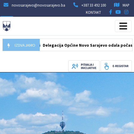
novosarajevo@novosarajevo.ba
+387 33 492 100
MAP
KONTAKT
07.08.2026
IZDVAJAMO
Delegacija Općine Novo Sarajevo odala počast šehidim