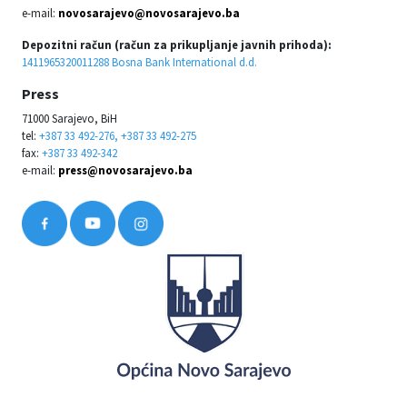
e-mail:
novosarajevo@novosarajevo.ba
Depozitni račun (račun za prikupljanje javnih prihoda):
1411965320011288 Bosna Bank International d.d.
Press
71000 Sarajevo, BiH
tel:
+387 33 492-276, +387 33 492-275
fax:
+387 33 492-342
e-mail:
press@novosarajevo.ba