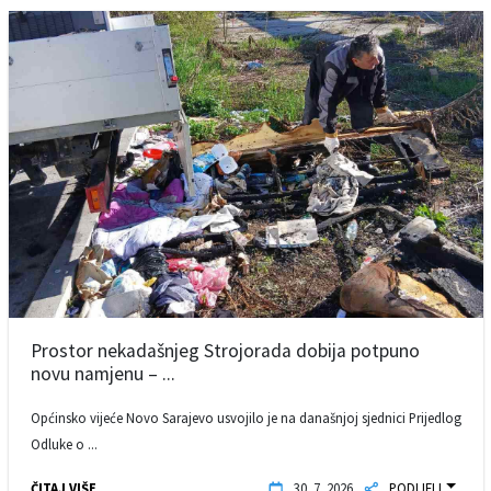
Prostor nekadašnjeg Strojorada dobija potpuno
novu namjenu – ...
Općinsko vijeće Novo Sarajevo usvojilo je na današnjoj sjednici Prijedlog
Odluke o ...
ČITAJ VIŠE
30. 7. 2026.
PODIJELI