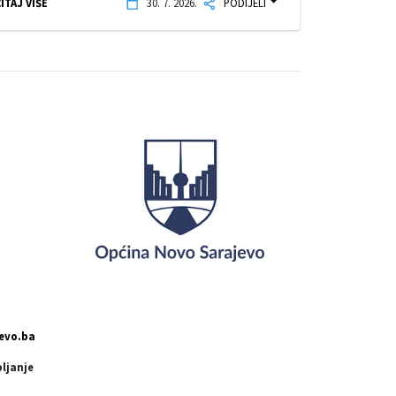
ITAJ VIŠE
30. 7. 2026.
PODIJELI
evo.ba
pljanje