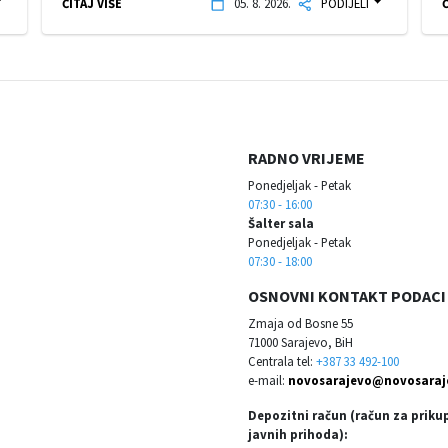
ČITAJ VIŠE
05. 8. 2026.
PODIJELI
Č
RADNO VRIJEME
Ponedjeljak - Petak
07:30 - 16:00
Šalter sala
Ponedjeljak - Petak
07:30 - 18:00
OSNOVNI KONTAKT PODACI
Zmaja od Bosne 55
71000 Sarajevo, BiH
Centrala tel:
+387 33 492-100
e-mail:
novosarajevo@novosaraj
Depozitni račun (račun za priku
javnih prihoda):