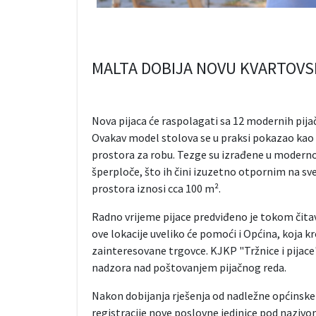
MALTA DOBIJA NOVU KVARTOVS
Nova pijaca će raspolagati sa 12 modernih pijač
Ovakav model stolova se u praksi pokazao ka
prostora za robu. Tezge su izrađene u moderno
šperploče, što ih čini izuzetno otpornim na s
prostora iznosi cca 100 m².
Radno vrijeme pijace predviđeno je tokom čitav
ove lokacije uveliko će pomoći i Općina, koja k
zainteresovane trgovce. KJKP "Tržnice i pijace
nadzora nad poštovanjem pijačnog reda.
Nakon dobijanja rješenja od nadležne općinske 
registracije nove poslovne jedinice pod nazivo