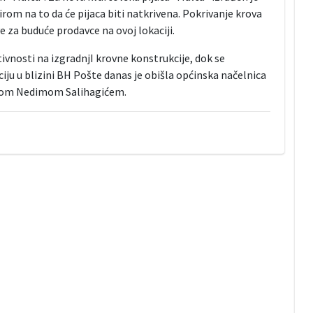
rom na to da će pijaca biti natkrivena. Pokrivanje krova
e za buduće prodavce na ovoj lokaciji.
vnosti na izgradnjI krovne konstrukcije, dok se
ciju u blizini BH Pošte danas je obišla općinska načelnica
ikom Nedimom Salihagićem.