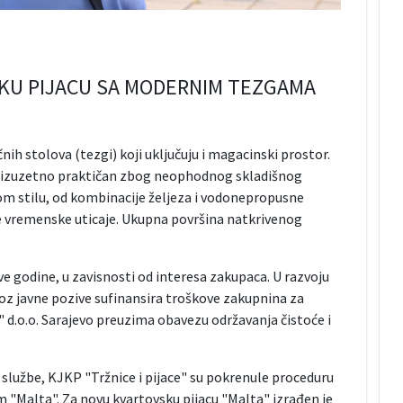
KU PIJACU SA MODERNIM TEZGAMA
nih stolova (tezgi) koji uključuju i magacinski prostor.
o izuzetno praktičan zbog neophodnog skladišnog
m stilu, od kombinacije željeza i vodonepropusne
ve vremenske uticaje. Ukupna površina natkrivenog
e godine, u zavisnosti od interesa zakupaca. U razvoju
roz javne pozive sufinansira troškove zakupnina za
" d.o.o. Sarajevo preuzima obavezu održavanja čistoće i
službe, KJKP "Tržnice i pijace" su pokrenule proceduru
m "Malta". Za novu kvartovsku pijacu "Malta" izrađen je