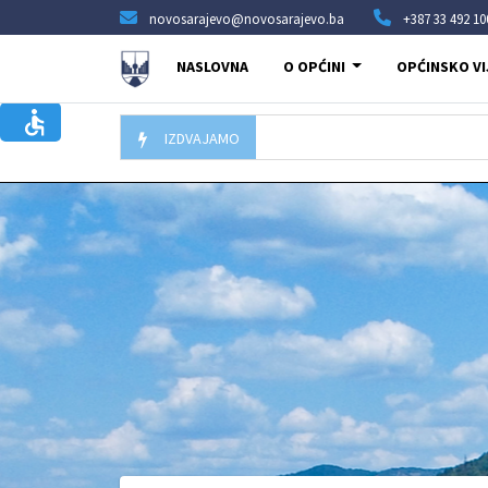
novosarajevo@novosarajevo.ba
+387 33 492 10
NASLOVNA
O OPĆINI
OPĆINSKO VI
IZDVAJAMO