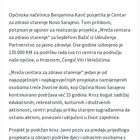
Općinska načelnica Benjamina Karić posjetila je Centar
za zdravo starenje Novo Sarajevo. Tom prilikom,
potpisan je ugovor za realizaciju projekta „Mreža centara
za zdravo starenje“ sa Sejdefom Bašić iz Udruženja
Partnerstvo za javno zdravlje. Ove godine izdvojeno je
135.000 KM za podršku rada sva tri centra na području
naše općine, u Hrasnom, Čengić Vili i Velešićima.
„Mreža centara za zdravo starenje“ jedan je od
najuspješnijih i najdugovječnijih projekata namijenjenih
osobama treće životne dobi, koji Općina Novo Sarajevo
kontinuirano podržava već 15 godina. Kroz bogat sadržaj
edukativnih, rekreativnih, kulturnih i društvenih
aktivnosti, centri pružaju priliku starijim sugrađanima da
ostanu aktivni, povezani i uključeni u život zajednice.
Projekt je podržan kroz Javni poziv za predaju prijedloga
projekata iz oblasti podrške djeci i odraslim osobama s