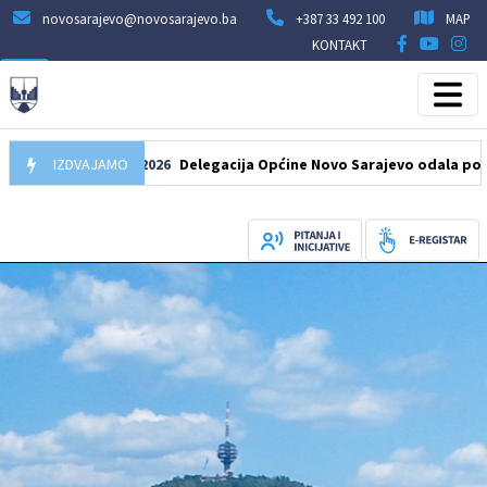
novosarajevo@novosarajevo.ba
+387 33 492 100
MAP
KONTAKT
IZDVAJAMO
07.08.2026
Delegacija Općine Novo Sarajevo odala počast šeh