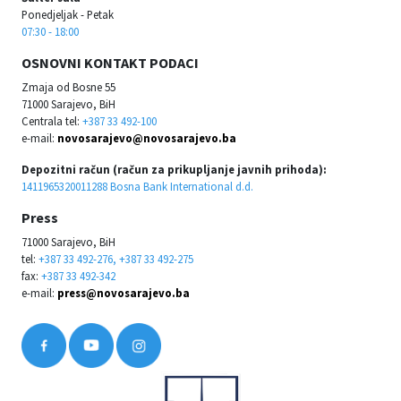
Ponedjeljak - Petak
07:30 - 18:00
OSNOVNI KONTAKT PODACI
Zmaja od Bosne 55
71000 Sarajevo, BiH
Centrala tel:
+387 33 492-100
e-mail:
novosarajevo@novosarajevo.ba
Depozitni račun (račun za prikupljanje javnih prihoda):
1411965320011288 Bosna Bank International d.d.
Press
71000 Sarajevo, BiH
tel:
+387 33 492-276, +387 33 492-275
fax:
+387 33 492-342
e-mail:
press@novosarajevo.ba