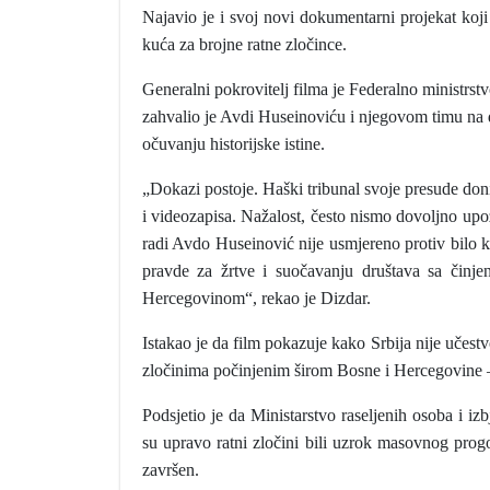
Najavio je i svoj novi dokumentarni projekat koji
kuća za brojne ratne zločince.
Generalni pokrovitelj filma je Federalno ministrstv
zahvalio je Avdi Huseinoviću i njegovom timu na 
očuvanju historijske istine.
„Dokazi postoje. Haški tribunal svoje presude do
i videozapisa. Nažalost, često nismo dovoljno upoz
radi Avdo Huseinović nije usmjereno protiv bilo 
pravde za žrtve i suočavanju društava sa činje
Hercegovinom“, rekao je Dizdar.
Istakao je da film pokazuje kako Srbija nije učes
zločinima počinjenim širom Bosne i Hercegovine – 
Podsjetio je da Ministarstvo raseljenih osoba i i
su upravo ratni zločini bili uzrok masovnog progo
završen.