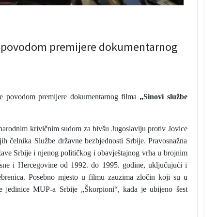
re povodom premijere dokumentarnog
re povodom premijere dokumentarnog filma
„Sinovi službe
arodnim krivičnim sudom za bivšu Jugoslaviju protiv Jovice
jih čelnika Službe državne bezbjednosti Srbije. Pravosnažna
ve Srbije i njenog političkog i obavještajnog vrha u brojnim
ne i Hercegovine od 1992. do 1995. godine, uključujući i
rebrenica. Posebno mjesto u filmu zauzima zločin koji su u
ne jedinice MUP-a Srbije „Škorpioni“, kada je ubijeno šest