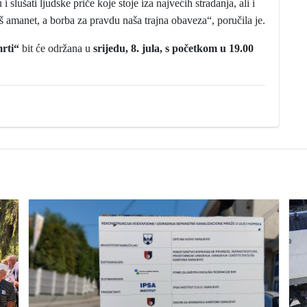
slušati ljudske priče koje stoje iza najvećih stradanja, ali i
š amanet, a borba za pravdu naša trajna obaveza“, poručila je.
mrti“
bit će održana u
srijedu, 8. jula, s početkom u 19.00