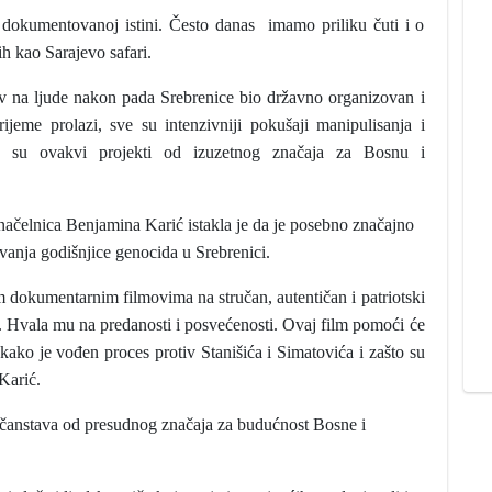
i dokumentovanoj istini. Često danas imamo priliku čuti i o
h kao Sarajevo safari.
ov na ljude nakon pada Srebrenice bio državno organizovan i
jeme prolazi, sve su intenzivniji pokušaji manipulisanja i
čega su ovakvi projekti od izuzetnog značaja za Bosnu i
načelnica Benjamina Karić istakla je da je posebno značajno
vanja godišnjice genocida u Srebrenici.
m dokumentarnim filmovima na stručan, autentičan i patriotski
. Hvala mu na predanosti i posvećenosti. Ovaj film pomoći će
ako je vođen proces protiv Stanišića i Simatovića i zašto su
Karić.
očanstava od presudnog značaja za budućnost Bosne i