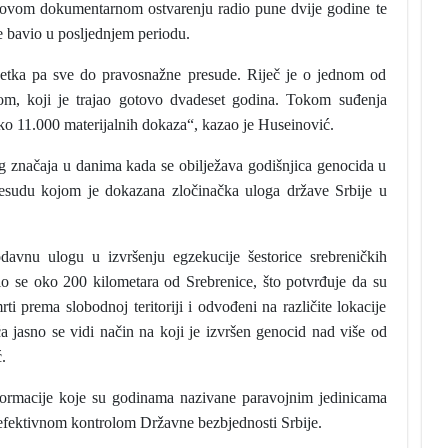
a ovom dokumentarnom ostvarenju radio pune dvije godine te
e bavio u posljednjem periodu.
etka pa sve do pravosnažne presude. Riječ je o jednom od
om, koji je trajao gotovo dvadeset godina. Tokom suđenja
oko 11.000 materijalnih dokaza“, kazao je Huseinović.
g značaja u danima kada se obilježava godišnjica genocida u
presudu kojom je dokazana zločinačka uloga države Srbije u
davnu ulogu u izvršenju egzekucije šestorice srebreničkih
o se oko 200 kilometara od Srebrenice, što potvrđuje da su
 prema slobodnoj teritoriji i odvođeni na različite lokacije
a jasno se vidi način na koji je izvršen genocid nad više od
.
formacije koje su godinama nazivane paravojnim jedinicama
 efektivnom kontrolom Državne bezbjednosti Srbije.