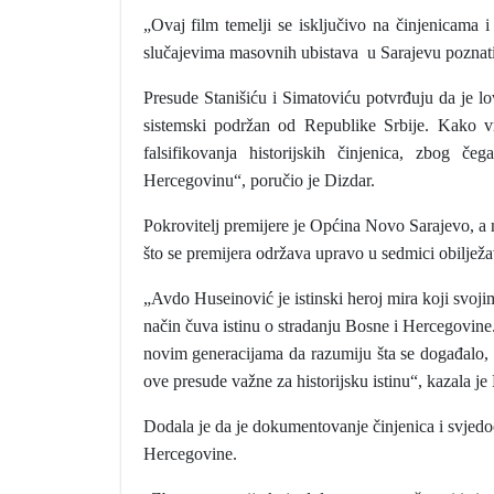
„Ovaj film temelji se isključivo na činjenicama 
slučajevima masovnih ubistava u Sarajevu poznati
Presude Stanišiću i Simatoviću potvrđuju da je l
sistemski podržan od Republike Srbije. Kako vri
falsifikovanja historijskih činjenica, zbog 
Hercegovinu“, poručio je Dizdar.
Pokrovitelj premijere je Općina Novo Sarajevo, a 
što se premijera održava upravo u sedmici obilježa
„Avdo Huseinović je istinski heroj mira koji svoji
način čuva istinu o stradanju Bosne i Hercegovine
novim generacijama da razumiju šta se događalo, k
ove presude važne za historijsku istinu“, kazala je 
Dodala je da je dokumentovanje činjenica i svjed
Hercegovine.