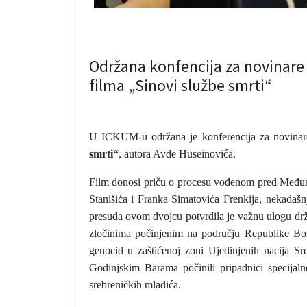
Održana konfencija za novina
filma „Sinovi službe smrti“
U ICKUM-u održana je konferencija za novina
smrti“
, autora Avde Huseinovića.
Film donosi priču o procesu vođenom pred Međun
Stanišića i Franka Simatovića Frenkija, nekadašn
presuda ovom dvojcu potvrdila je važnu ulogu drža
zločinima počinjenim na području Republike Bos
genocid u zaštićenoj zoni Ujedinjenih nacija S
Godinjskim Barama počinili pripadnici specijal
srebreničkih mladića.