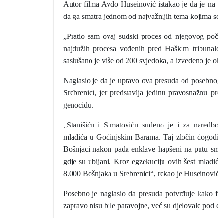
Autor filma Avdo Huseinović istakao je da je n
da ga smatra jednom od najvažnijih tema kojima s
„Pratio sam ovaj sudski proces od njegovog poč
najdužih procesa vođenih pred Haškim tribunal
saslušano je više od 200 svjedoka, a izvedeno je 
Naglasio je da je upravo ova presuda od posebno
Srebrenici, jer predstavlja jedinu pravosnažnu 
genocidu.
„Stanišiću i Simatoviću suđeno je i za naredbo
mladića u Godinjskim Barama. Taj zločin dogodi
Bošnjaci nakon pada enklave hapšeni na putu smrti
gdje su ubijani. Kroz egzekuciju ovih šest mladić
8.000 Bošnjaka u Srebrenici“, rekao je Huseinović
Posebno je naglasio da presuda potvrđuje kako 
zapravo nisu bile paravojne, već su djelovale pod