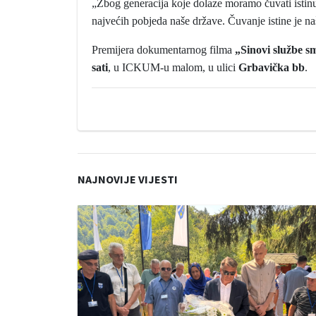
„Zbog generacija koje dolaze moramo čuvati istinu i 
najvećih pobjeda naše države. Čuvanje istine je na
Premijera dokumentarnog filma
„Sinovi službe s
sati
, u ICKUM-u malom, u ulici
Grbavička bb
.
NAJNOVIJE VIJESTI