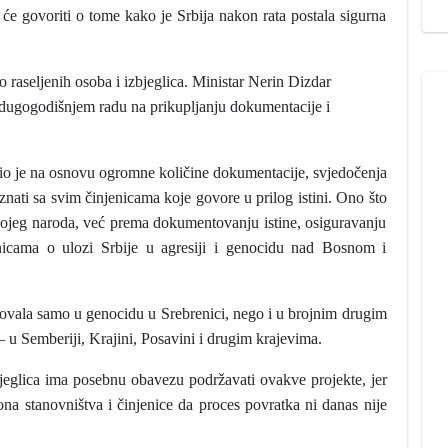
 će govoriti o tome kako je Srbija nakon rata postala sigurna
o raseljenih osoba i izbjeglica. Ministar Nerin Dizdar
dugogodišnjem radu na prikupljanju dokumentacije i
nio je na osnovu ogromne količine dokumentacije, svjedočenja
nati sa svim činjenicama koje govore u prilog istini. Ono što
kojeg naroda, već prema dokumentovanju istine, osiguravanju
nicama o ulozi Srbije u agresiji i genocidu nad Bosnom i
tvovala samo u genocidu u Srebrenici, nego i u brojnim drugim
u Semberiji, Krajini, Posavini i drugim krajevima.
zbjeglica ima posebnu obavezu podržavati ovakve projekte, jer
na stanovništva i činjenice da proces povratka ni danas nije