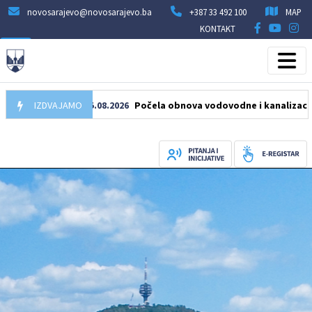
novosarajevo@novosarajevo.ba
+387 33 492 100
MAP
KONTAKT
IZDVAJAMO
05.08.2026
Počela obnova vodovodne i kanalizacione mreže