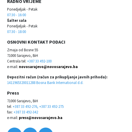
RADNO VRIJEME
Ponedjeljak - Petak
07:30 - 16:00
Šalter sala
Ponedjeljak - Petak
07:30 - 18:00
OSNOVNI KONTAKT PODACI
Zmaja od Bosne 55
71000 Sarajevo, BiH
Centrala tel:
+387 33 492-100
e-mail:
novosarajevo@novosarajevo.ba
Depozitni račun (račun za prikupljanje javnih prihoda):
1411965320011288 Bosna Bank International d.d.
Press
71000 Sarajevo, BiH
tel:
+387 33 492-276, +387 33 492-275
fax:
+387 33 492-342
e-mail:
press@novosarajevo.ba