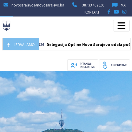
novosarajevo@novosarajevo.ba
+387 33 492 100
MAP
KONTAKT
07.08.2026
IZDVAJAMO
Delegacija Općine Novo Sarajevo odala počast šehid