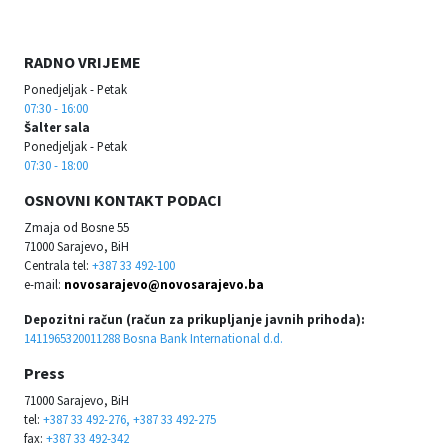
RADNO VRIJEME
Ponedjeljak - Petak
07:30 - 16:00
Šalter sala
Ponedjeljak - Petak
07:30 - 18:00
OSNOVNI KONTAKT PODACI
Zmaja od Bosne 55
71000 Sarajevo, BiH
Centrala tel:
+387 33 492-100
e-mail:
novosarajevo@novosarajevo.ba
Depozitni račun (račun za prikupljanje javnih prihoda):
1411965320011288 Bosna Bank International d.d.
Press
71000 Sarajevo, BiH
tel:
+387 33 492-276, +387 33 492-275
fax:
+387 33 492-342