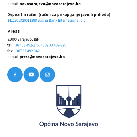
e-mail:
novosarajevo@novosarajevo.ba
Depozitni račun (račun za prikupljanje javnih prihoda):
1411965320011288 Bosna Bank International d.d.
Press
71000 Sarajevo, BiH
tel:
+387 33 492-276, +387 33 492-275
fax:
+387 33 492-342
e-mail:
press@novosarajevo.ba