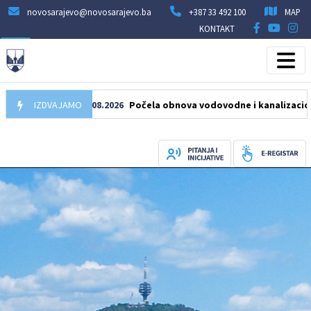
novosarajevo@novosarajevo.ba
+387 33 492 100
MAP
KONTAKT
IZDVAJAMO
05.08.2026
Počela obnova vodovodne i kanalizacione mreže u