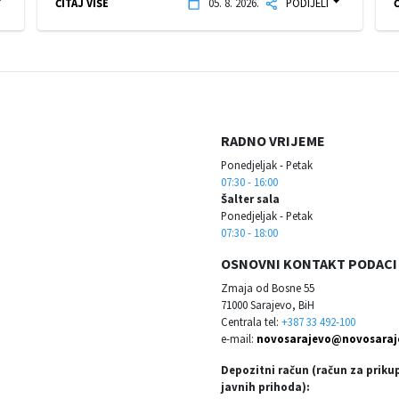
ČITAJ VIŠE
05. 8. 2026.
PODIJELI
Č
RADNO VRIJEME
Ponedjeljak - Petak
07:30 - 16:00
Šalter sala
Ponedjeljak - Petak
07:30 - 18:00
OSNOVNI KONTAKT PODACI
Zmaja od Bosne 55
71000 Sarajevo, BiH
Centrala tel:
+387 33 492-100
e-mail:
novosarajevo@novosaraj
Depozitni račun (račun za priku
javnih prihoda):