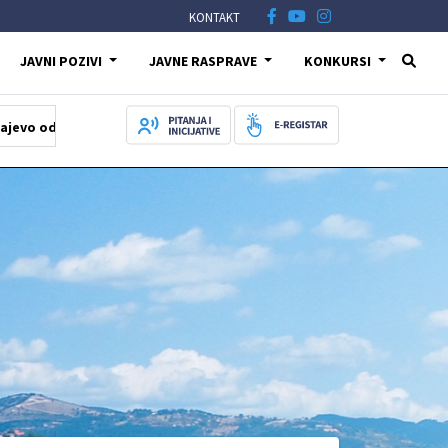
KONTAKT
JAVNI POZIVI
JAVNE RASPRAVE
KONKURSI
la počast šehidima i poginulim borcima na Igmanu
05.08.2026