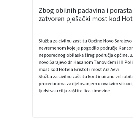
Zbog obilnih padavina i porasta
zatvoren pješački most kod Hote
Služba za civilnu zastitu Općine Novo Sarajevo
nevremenom koje je pogodilo područje Kantona
neposrednog obilaska šireg područja općine, u
novo Sarajevo dr. Hasanom Tanovićem i III Pol
most kod Hotela Bristol i most Ars Aevi.
Služba za civilnu zaštitu kontinuirano vrši obi
procedurama za djelovanjem u ovakvim situacija
ljudstva u cilju zaštite lica i imovine.