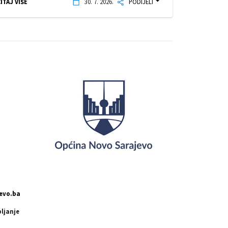
ITAJ VIŠE
30. 7. 2026.
PODIJELI
evo.ba
pljanje