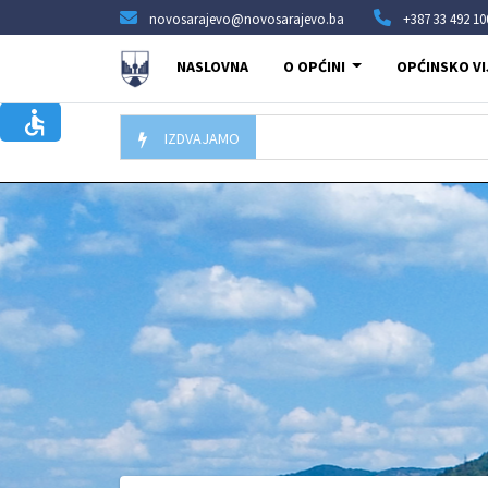
novosarajevo@novosarajevo.ba
+387 33 492 10
NASLOVNA
O OPĆINI
OPĆINSKO VI
IZDVAJAMO