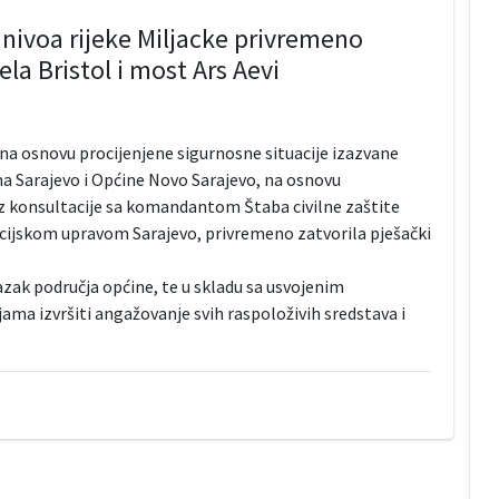
 nivoa rijeke Miljacke privremeno
la Bristol i most Ars Aevi
 na osnovu procijenjene sigurnosne situacije izazvane
 Sarajevo i Općine Novo Sarajevo, na osnovu
z konsultacije sa komandantom Štaba civilne zaštite
icijskom upravom Sarajevo, privremeno zatvorila pješački
lazak područja općine, te u skladu sa usvojenim
ma izvršiti angažovanje svih raspoloživih sredstava i