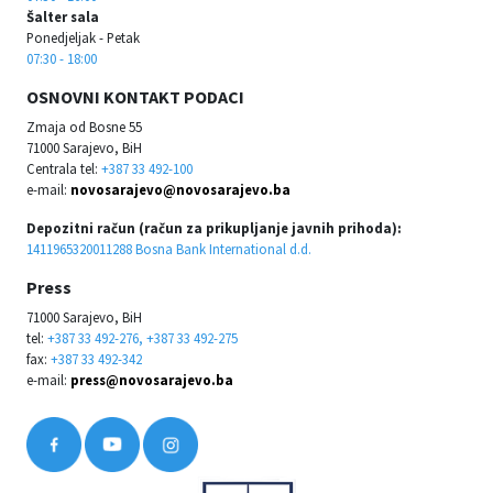
Šalter sala
Ponedjeljak - Petak
07:30 - 18:00
OSNOVNI KONTAKT PODACI
Zmaja od Bosne 55
71000 Sarajevo, BiH
Centrala tel:
+387 33 492-100
e-mail:
novosarajevo@novosarajevo.ba
Depozitni račun (račun za prikupljanje javnih prihoda):
1411965320011288 Bosna Bank International d.d.
Press
71000 Sarajevo, BiH
tel:
+387 33 492-276, +387 33 492-275
fax:
+387 33 492-342
e-mail:
press@novosarajevo.ba