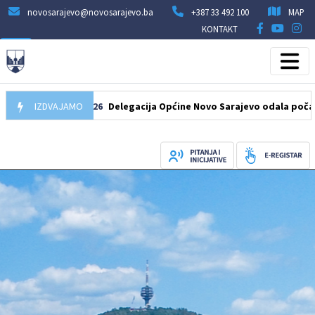
novosarajevo@novosarajevo.ba
+387 33 492 100
MAP
KONTAKT
07.08.2026
IZDVAJAMO
Delegacija Općine Novo Sarajevo odala počast šehid