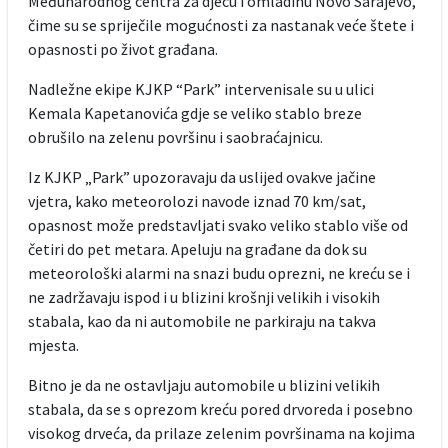
Međunarodnog centra za djecu i omladinu Novo Sarajevo,
čime su se spriječile mogućnosti za nastanak veće štete i
opasnosti po život građana.
Nadležne ekipe KJKP “Park” intervenisale su u ulici
Kemala Kapetanovića gdje se veliko stablo breze
obrušilo na zelenu površinu i saobraćajnicu.
Iz KJKP „Park” upozoravaju da uslijed ovakve jačine
vjetra, kako meteorolozi navode iznad 70 km/sat,
opasnost može predstavljati svako veliko stablo više od
četiri do pet metara. Apeluju na građane da dok su
meteorološki alarmi na snazi budu oprezni, ne kreću se i
ne zadržavaju ispod i u blizini krošnji velikih i visokih
stabala, kao da ni automobile ne parkiraju na takva
mjesta.
Bitno je da ne ostavljaju automobile u blizini velikih
stabala, da se s oprezom kreću pored drvoreda i posebno
visokog drveća, da prilaze zelenim površinama na kojima