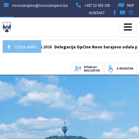
novosarajevo@novosarajevo.ba
+387 33 492 100
MAP
KONTAKT
IZDVAJAMO
07.08.2026
Delegacija Općine Novo Sarajevo odala počast še