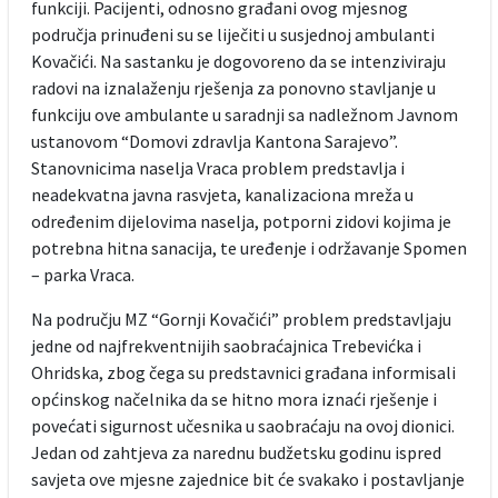
funkciji. Pacijenti, odnosno građani ovog mjesnog
područja prinuđeni su se liječiti u susjednoj ambulanti
Kovačići. Na sastanku je dogovoreno da se intenziviraju
radovi na iznalaženju rješenja za ponovno stavljanje u
funkciju ove ambulante u saradnji sa nadležnom Javnom
ustanovom “Domovi zdravlja Kantona Sarajevo”.
Stanovnicima naselja Vraca problem predstavlja i
neadekvatna javna rasvjeta, kanalizaciona mreža u
određenim dijelovima naselja, potporni zidovi kojima je
potrebna hitna sanacija, te uređenje i održavanje Spomen
– parka Vraca.
Na području MZ “Gornji Kovačići” problem predstavljaju
jedne od najfrekventnijih saobraćajnica Trebevićka i
Ohridska, zbog čega su predstavnici građana informisali
općinskog načelnika da se hitno mora iznaći rješenje i
povećati sigurnost učesnika u saobraćaju na ovoj dionici.
Jedan od zahtjeva za narednu budžetsku godinu ispred
savjeta ove mjesne zajednice bit će svakako i postavljanje