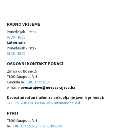
RADNO VRIJEME
Ponedjeljak - Petak
07:30 - 16:00
Šalter sala
Ponedjeljak - Petak
07:30 - 18:00
OSNOVNI KONTAKT PODACI
Zmaja od Bosne 55
71000 Sarajevo, BiH
Centrala tel:
+387 33 492-100
e-mail:
novosarajevo@novosarajevo.ba
Depozitni račun (račun za prikupljanje javnih prihoda):
1411965320011288 Bosna Bank International d.d.
Press
71000 Sarajevo, BiH
tel:
+387 33 492-276, +387 33 492-275