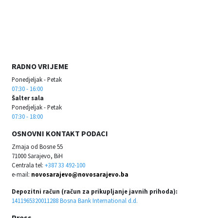
RADNO VRIJEME
Ponedjeljak - Petak
07:30 - 16:00
Šalter sala
Ponedjeljak - Petak
07:30 - 18:00
OSNOVNI KONTAKT PODACI
Zmaja od Bosne 55
71000 Sarajevo, BiH
Centrala tel:
+387 33 492-100
e-mail:
novosarajevo@novosarajevo.ba
Depozitni račun (račun za prikupljanje javnih prihoda):
1411965320011288 Bosna Bank International d.d.
Press