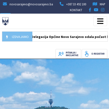
novosarajevo@novosarajevo.ba
+387 33 492 100
MAP
KONTAKT
07.08.2026
IZDVAJAMO
Delegacija Općine Novo Sarajevo odala počast šehidima