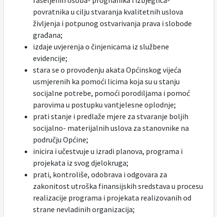
raseljenih osoba- prognanika i izbjeglica-
povratnika u cilju stvaranja kvalitetnih uslova
življenja i potpunog ostvarivanja prava i slobode
građana;
izdaje uvjerenja o činjenicama iz službene
evidencije;
stara se o provođenju akata Općinskog vijeća
usmjerenih ka pomoći licima koja su u stanju
socijalne potrebe, pomoći porodiljama i pomoć
parovima u postupku vantjelesne oplodnje;
prati stanje i predlaže mjere za stvaranje boljih
socijalno- materijalnih uslova za stanovnike na
području Općine;
inicira i učestvuje u izradi planova, programa i
projekata iz svog djelokruga;
prati, kontroliše, odobrava i odgovara za
zakonitost utroška finansijskih sredstava u procesu
realizacije programa i projekata realizovanih od
strane nevladinih organizacija;