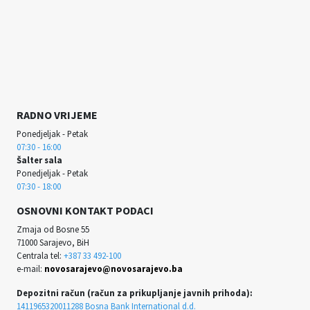
RADNO VRIJEME
Ponedjeljak - Petak
07:30 - 16:00
Šalter sala
Ponedjeljak - Petak
07:30 - 18:00
OSNOVNI KONTAKT PODACI
Zmaja od Bosne 55
71000 Sarajevo, BiH
Centrala tel:
+387 33 492-100
e-mail:
novosarajevo@novosarajevo.ba
Depozitni račun (račun za prikupljanje javnih prihoda):
1411965320011288 Bosna Bank International d.d.