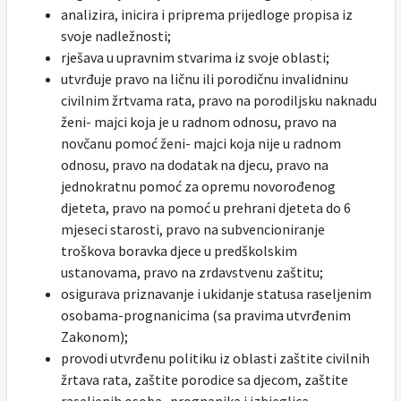
analizira, inicira i priprema prijedloge propisa iz
svoje nadležnosti;
rješava u upravnim stvarima iz svoje oblasti;
utvrđuje pravo na ličnu ili porodičnu invalidninu
civilnim žrtvama rata, pravo na porodiljsku naknadu
ženi- majci koja je u radnom odnosu, pravo na
novčanu pomoć ženi- majci koja nije u radnom
odnosu, pravo na dodatak na djecu, pravo na
jednokratnu pomoć za opremu novorođenog
djeteta, pravo na pomoć u prehrani djeteta do 6
mjeseci starosti, pravo na subvencioniranje
troškova boravka djece u predškolskim
ustanovama, pravo na zrdavstvenu zaštitu;
osigurava priznavanje i ukidanje statusa raseljenim
osobama-prognanicima (sa pravima utvrđenim
Zakonom);
provodi utvrđenu politiku iz oblasti zaštite civilnih
žrtava rata, zaštite porodice sa djecom, zaštite