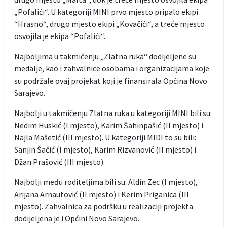
„Pofalići“. U kategoriji MINI prvo mjesto pripalo ekipi
“Hrasno“, drugo mjesto ekipi „Kovačići“, a treće mjesto
osvojila je ekipa “Pofalići“.
Najboljima u takmičenju „Zlatna ruka“ dodijeljene su
medalje, kao i zahvalnice osobama i organizacijama koje
su podržale ovaj projekat koji je finansirala Općina Novo
Sarajevo.
Najbolji u takmičenju Zlatna ruka u kategoriji MINI bili su:
Nedim Huskić (I mjesto), Karim Šahinpašić (II mjesto) i
Najla Mašetić (III mjesto). U kategoriji MIDI to su bili:
Sanjin Šačić (I mjesto), Karim Rizvanović (II mjesto) i
Džan Prašović (III mjesto).
Najbolji među roditeljima bili su: Aldin Zec (I mjesto),
Arijana Arnautović (II mjesto) i Kerim Priganica (III
mjesto). Zahvalnica za podršku u realizaciji projekta
dodijeljena je i Općini Novo Sarajevo.