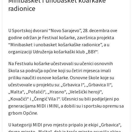
Minibasket i unobasket koarkake
radionice
U Sportskoj dvorani “Novo Sarajevo”, 28. decembra ove
godine održan je Festival košarke, završnica projekta
“Minibasket i unobasket košarkaške radionice”, a u
organizaciji Udruženja košarkaški klub „BBY“.
Na Festivalu košarke učestvovali su učenici osnovnih
škola sa područja općine koji su četiri mjeseca imali
priliku naučiti osnove košarke. Osnovne škole koje su
učestvovale u projektu su: „Grbavica I“, „Grbavica II“,
„Malta“, „Pofalići“, „Hrasno“, „Velešićki heroji“,
„Kovačići“ i „Čengić Vila I“. Učesnici su bili podijeljeni po
generacijama MIDI i MINI, a dobili su i sportsku opremu sa
grbom Općine.
U kategoriji MIDI prvo mjesto pripalo je ekipi „Grbavica“,
drugo mjesto „Malta“, dok je treće mjesto osvojila ekipa