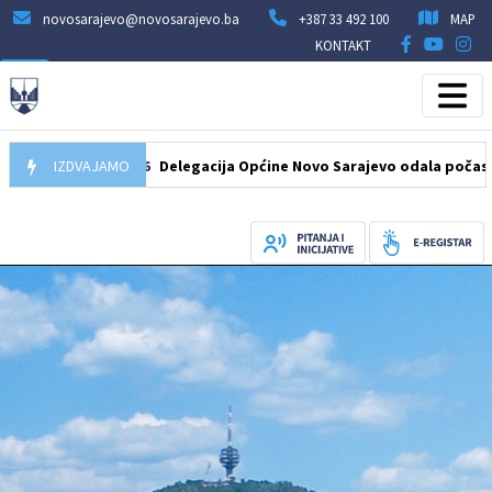
novosarajevo@novosarajevo.ba
+387 33 492 100
MAP
KONTAKT
07.08.2026
IZDVAJAMO
Delegacija Općine Novo Sarajevo odala počast šehidi