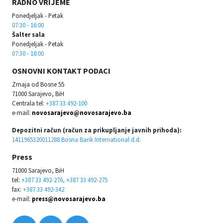
RADNO VRIJEME
Ponedjeljak - Petak
07:30 - 16:00
Šalter sala
Ponedjeljak - Petak
07:30 - 18:00
OSNOVNI KONTAKT PODACI
Zmaja od Bosne 55
71000 Sarajevo, BiH
Centrala tel:
+387 33 492-100
e-mail:
novosarajevo@novosarajevo.ba
Depozitni račun (račun za prikupljanje javnih prihoda):
1411965320011288 Bosna Bank International d.d.
Press
71000 Sarajevo, BiH
tel:
+387 33 492-276, +387 33 492-275
fax:
+387 33 492-342
e-mail:
press@novosarajevo.ba