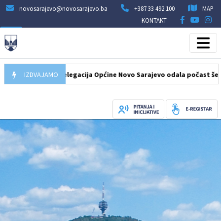
novosarajevo@novosarajevo.ba
+387 33 492 100
MAP
KONTAKT
07.08.2026
IZDVAJAMO
Delegacija Općine Novo Sarajevo odala počast šehidima i