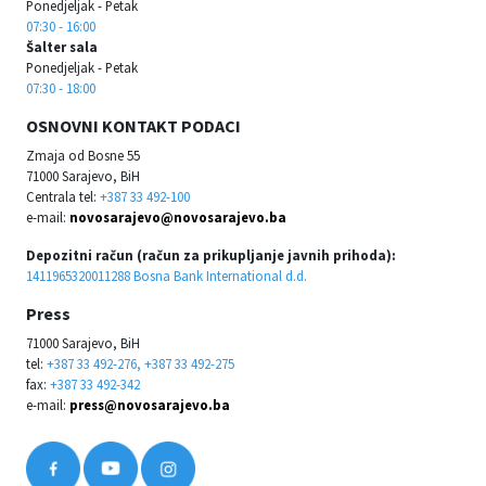
Ponedjeljak - Petak
07:30 - 16:00
Šalter sala
Ponedjeljak - Petak
07:30 - 18:00
OSNOVNI KONTAKT PODACI
Zmaja od Bosne 55
71000 Sarajevo, BiH
Centrala tel:
+387 33 492-100
e-mail:
novosarajevo@novosarajevo.ba
Depozitni račun (račun za prikupljanje javnih prihoda):
1411965320011288 Bosna Bank International d.d.
Press
71000 Sarajevo, BiH
tel:
+387 33 492-276, +387 33 492-275
fax:
+387 33 492-342
e-mail:
press@novosarajevo.ba