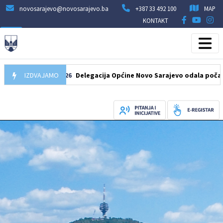
novosarajevo@novosarajevo.ba
+387 33 492 100
MAP
KONTAKT
07.08.2026
IZDVAJAMO
Delegacija Općine Novo Sarajevo odala počast šehid