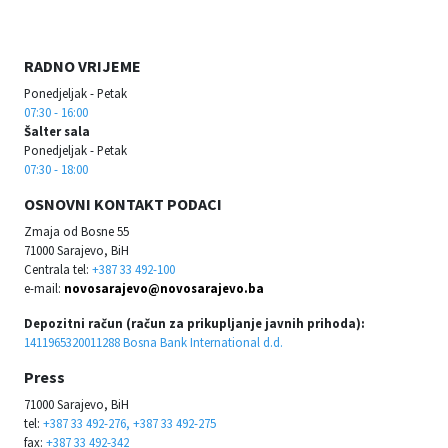
RADNO VRIJEME
Ponedjeljak - Petak
07:30 - 16:00
Šalter sala
Ponedjeljak - Petak
07:30 - 18:00
OSNOVNI KONTAKT PODACI
Zmaja od Bosne 55
71000 Sarajevo, BiH
Centrala tel:
+387 33 492-100
e-mail:
novosarajevo@novosarajevo.ba
Depozitni račun (račun za prikupljanje javnih prihoda):
1411965320011288 Bosna Bank International d.d.
Press
71000 Sarajevo, BiH
tel:
+387 33 492-276, +387 33 492-275
fax:
+387 33 492-342