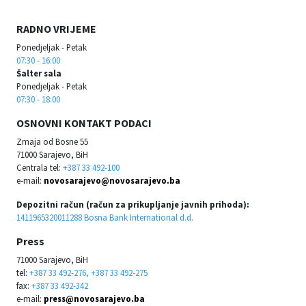
RADNO VRIJEME
Ponedjeljak - Petak
07:30 - 16:00
Šalter sala
Ponedjeljak - Petak
07:30 - 18:00
OSNOVNI KONTAKT PODACI
Zmaja od Bosne 55
71000 Sarajevo, BiH
Centrala tel:
+387 33 492-100
e-mail:
novosarajevo@novosarajevo.ba
Depozitni račun (račun za prikupljanje javnih prihoda):
1411965320011288 Bosna Bank International d.d.
Press
71000 Sarajevo, BiH
tel:
+387 33 492-276, +387 33 492-275
fax:
+387 33 492-342
e-mail:
press@novosarajevo.ba