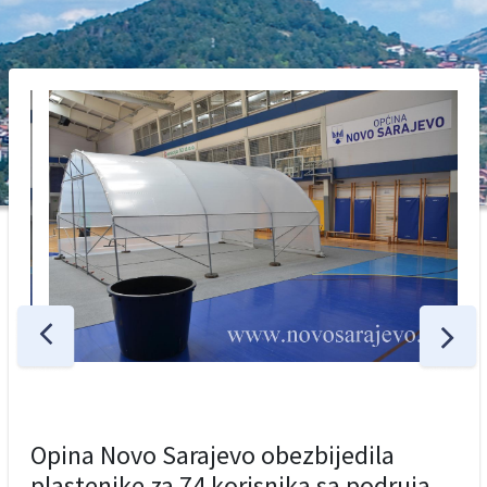
Opina Novo Sarajevo obezbijedila
plastenike za 74 korisnika sa podruja