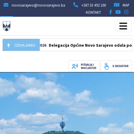
novosarajevo@novosarajevo.ba
+387 33 492 100
MAP
KONTAKT
IZDVAJAMO
07.08.2026
Delegacija Općine Novo Sarajevo odala počast šehi