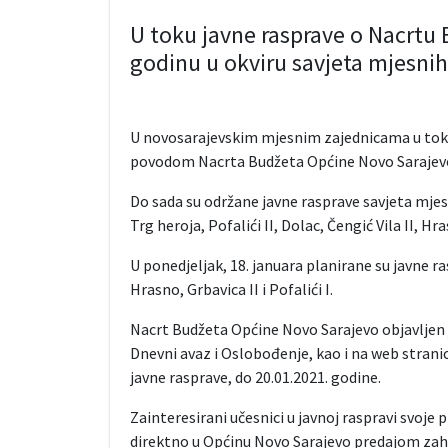
U toku javne rasprave o Nacrtu
godinu u okviru savjeta mjesnih
U novosarajevskim mjesnim zajednicama u toku 
povodom Nacrta Budžeta Općine Novo Sarajevo
Do sada su održane javne rasprave savjeta mjesni
Trg heroja, Pofalići II, Dolac, Čengić Vila II, Hr
U ponedjeljak, 18. januara planirane su javne ra
Hrasno, Grbavica II i Pofalići I.
Nacrt Budžeta Općine Novo Sarajevo objavljen 
Dnevni avaz i Oslobođenje, kao i na web strani
javne rasprave, do 20.01.2021. godine.
Zainteresirani učesnici u javnoj raspravi svoje
direktno u Općinu Novo Sarajevo predajom zah