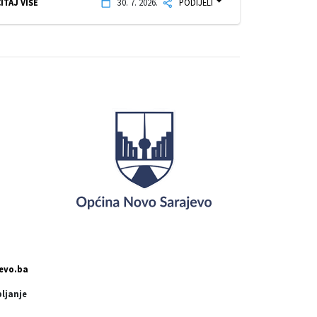
ITAJ VIŠE
30. 7. 2026.
PODIJELI
evo.ba
pljanje