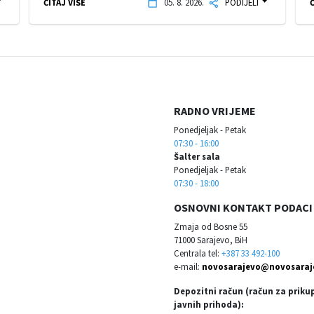
ČITAJ VIŠE
05. 8. 2026.
PODIJELI
Č
RADNO VRIJEME
Ponedjeljak - Petak
07:30 - 16:00
Šalter sala
Ponedjeljak - Petak
07:30 - 18:00
OSNOVNI KONTAKT PODACI
Zmaja od Bosne 55
71000 Sarajevo, BiH
Centrala tel:
+387 33 492-100
e-mail:
novosarajevo@novosaraj
Depozitni račun (račun za priku
javnih prihoda):