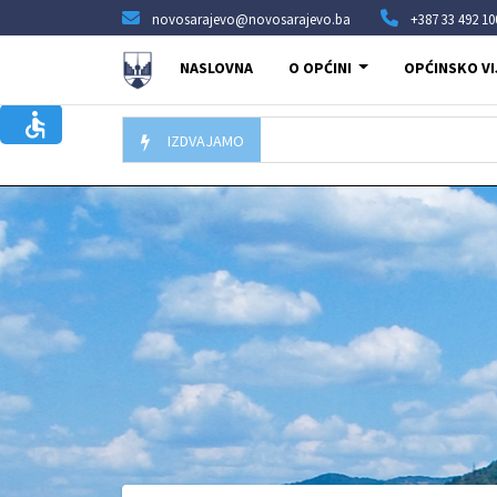
novosarajevo@novosarajevo.ba
+387 33 492 10
NASLOVNA
O OPĆINI
OPĆINSKO VI
IZDVAJAMO