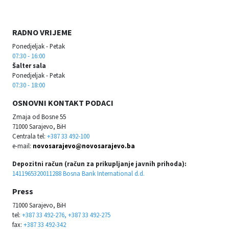
RADNO VRIJEME
Ponedjeljak - Petak
07:30 - 16:00
Šalter sala
Ponedjeljak - Petak
07:30 - 18:00
OSNOVNI KONTAKT PODACI
Zmaja od Bosne 55
71000 Sarajevo, BiH
Centrala tel:
+387 33 492-100
e-mail:
novosarajevo@novosarajevo.ba
Depozitni račun (račun za prikupljanje javnih prihoda):
1411965320011288 Bosna Bank International d.d.
Press
71000 Sarajevo, BiH
tel:
+387 33 492-276, +387 33 492-275
fax:
+387 33 492-342