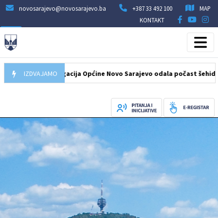
novosarajevo@novosarajevo.ba
+387 33 492 100
MAP
KONTAKT
8.2026
IZDVAJAMO
Delegacija Općine Novo Sarajevo odala počast šehidima i po