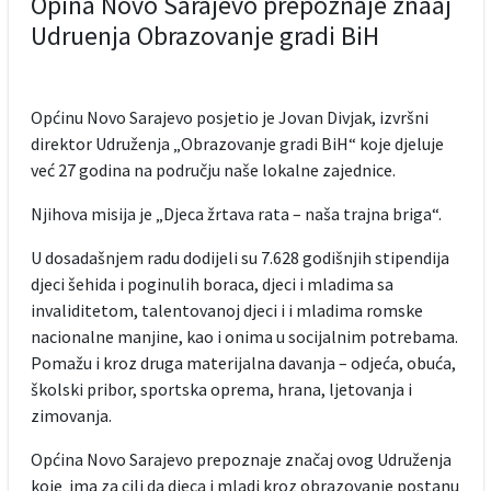
Opina Novo Sarajevo prepoznaje znaaj
Udruenja Obrazovanje gradi BiH
Općinu Novo Sarajevo posjetio je Jovan Divjak, izvršni
direktor Udruženja „Obrazovanje gradi BiH“ koje djeluje
već 27 godina na području naše lokalne zajednice.
Njihova misija je „Djeca žrtava rata – naša trajna briga“.
U dosadašnjem radu dodijeli su 7.628 godišnjih stipendija
djeci šehida i poginulih boraca, djeci i mladima sa
invaliditetom, talentovanoj djeci i i mladima romske
nacionalne manjine, kao i onima u socijalnim potrebama.
Pomažu i kroz druga materijalna davanja – odjeća, obuća,
školski pribor, sportska oprema, hrana, ljetovanja i
zimovanja.
Općina Novo Sarajevo prepoznaje značaj ovog Udruženja
koje ima za cilj da djeca i mladi kroz obrazovanje postanu