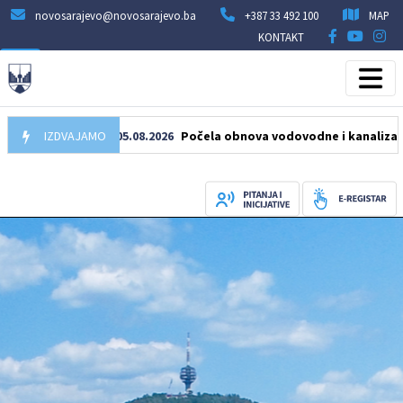
novosarajevo@novosarajevo.ba
+387 33 492 100
MAP
KONTAKT
IZDVAJAMO
05.08.2026
Počela obnova vodovodne i kanalizacione mre