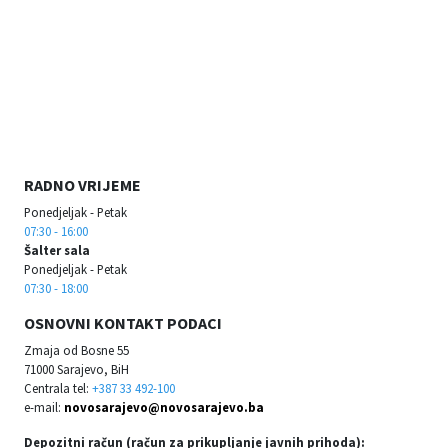
RADNO VRIJEME
Ponedjeljak - Petak
07:30 - 16:00
Šalter sala
Ponedjeljak - Petak
07:30 - 18:00
OSNOVNI KONTAKT PODACI
Zmaja od Bosne 55
71000 Sarajevo, BiH
Centrala tel:
+387 33 492-100
e-mail:
novosarajevo@novosarajevo.ba
Depozitni račun (račun za prikupljanje javnih prihoda):