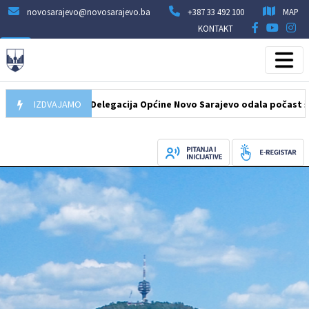
novosarajevo@novosarajevo.ba
+387 33 492 100
MAP
KONTAKT
07.08.2026
IZDVAJAMO
Delegacija Općine Novo Sarajevo odala počast šehidim