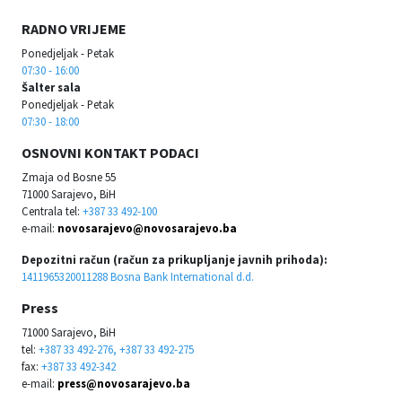
RADNO VRIJEME
Ponedjeljak - Petak
07:30 - 16:00
Šalter sala
Ponedjeljak - Petak
07:30 - 18:00
OSNOVNI KONTAKT PODACI
Zmaja od Bosne 55
71000 Sarajevo, BiH
Centrala tel:
+387 33 492-100
e-mail:
novosarajevo@novosarajevo.ba
Depozitni račun (račun za prikupljanje javnih prihoda):
1411965320011288 Bosna Bank International d.d.
Press
71000 Sarajevo, BiH
tel:
+387 33 492-276, +387 33 492-275
fax:
+387 33 492-342
e-mail:
press@novosarajevo.ba