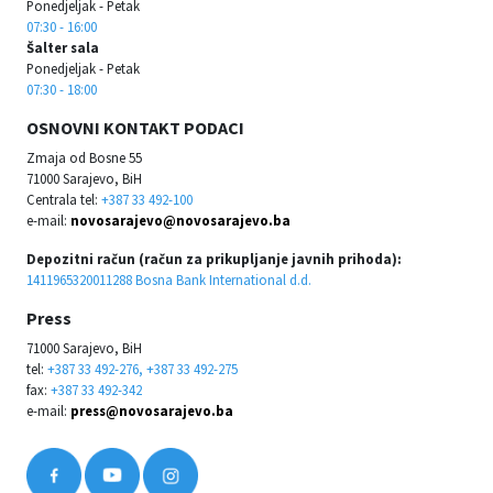
Ponedjeljak - Petak
07:30 - 16:00
Šalter sala
Ponedjeljak - Petak
07:30 - 18:00
OSNOVNI KONTAKT PODACI
Zmaja od Bosne 55
71000 Sarajevo, BiH
Centrala tel:
+387 33 492-100
e-mail:
novosarajevo@novosarajevo.ba
Depozitni račun (račun za prikupljanje javnih prihoda):
1411965320011288 Bosna Bank International d.d.
Press
71000 Sarajevo, BiH
tel:
+387 33 492-276, +387 33 492-275
fax:
+387 33 492-342
e-mail:
press@novosarajevo.ba