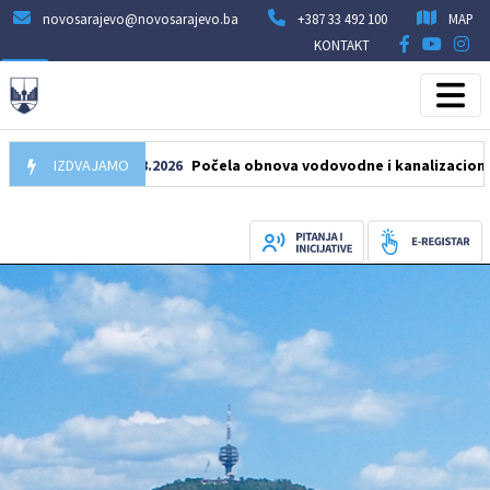
novosarajevo@novosarajevo.ba
+387 33 492 100
MAP
KONTAKT
IZDVAJAMO
05.08.2026
Počela obnova vodovodne i kanalizacione mreže u