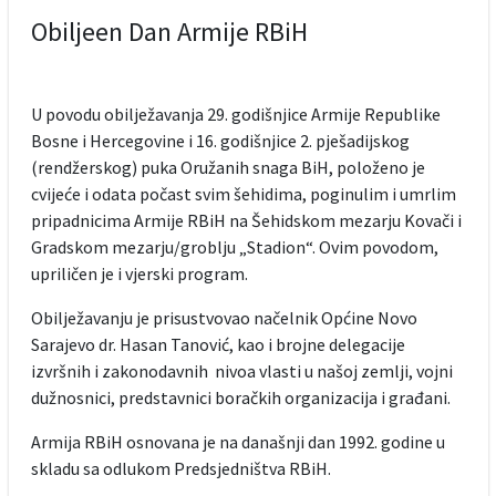
Obiljeen Dan Armije RBiH
U povodu obilježavanja 29. godišnjice Armije Republike
Bosne i Hercegovine i 16. godišnjice 2. pješadijskog
(rendžerskog) puka Oružanih snaga BiH, položeno je
cvijeće i odata počast svim šehidima, poginulim i umrlim
pripadnicima Armije RBiH na Šehidskom mezarju Kovači i
Gradskom mezarju/groblju „Stadion“. Ovim povodom,
upriličen je i vjerski program.
Obilježavanju je prisustvovao načelnik Općine Novo
Sarajevo dr. Hasan Tanović, kao i brojne delegacije
izvršnih i zakonodavnih nivoa vlasti u našoj zemlji, vojni
dužnosnici, predstavnici boračkih organizacija i građani.
Armija RBiH osnovana je na današnji dan 1992. godine u
skladu sa odlukom Predsjedništva RBiH.