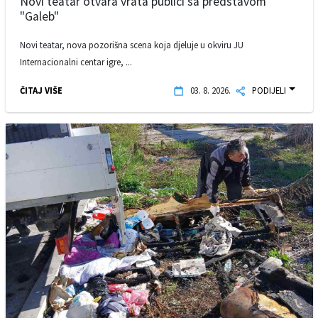
Novi teatar otvara vrata publici sa predstavom
"Galeb"
Novi teatar, nova pozorišna scena koja djeluje u okviru JU
Internacionalni centar igre, ...
ČITAJ VIŠE
03. 8. 2026.
PODIJELI