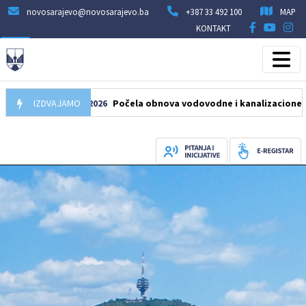
novosarajevo@novosarajevo.ba
+387 33 492 100
MAP
KONTAKT
IZDVAJAMO
05.08.2026
Počela obnova vodovodne i kanalizacione mreže u 