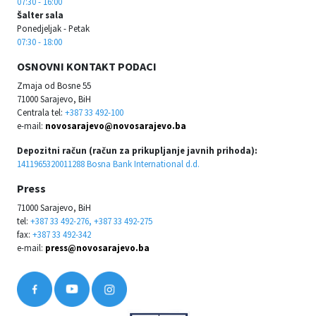
07:30 - 16:00
Šalter sala
Ponedjeljak - Petak
07:30 - 18:00
OSNOVNI KONTAKT PODACI
Zmaja od Bosne 55
71000 Sarajevo, BiH
Centrala tel:
+387 33 492-100
e-mail:
novosarajevo@novosarajevo.ba
Depozitni račun (račun za prikupljanje javnih prihoda):
1411965320011288 Bosna Bank International d.d.
Press
71000 Sarajevo, BiH
tel:
+387 33 492-276, +387 33 492-275
fax:
+387 33 492-342
e-mail:
press@novosarajevo.ba